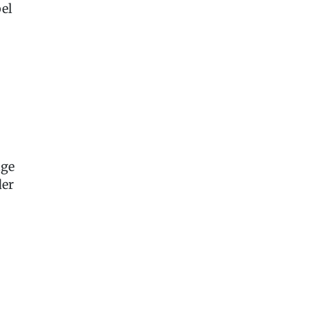
el
age
der