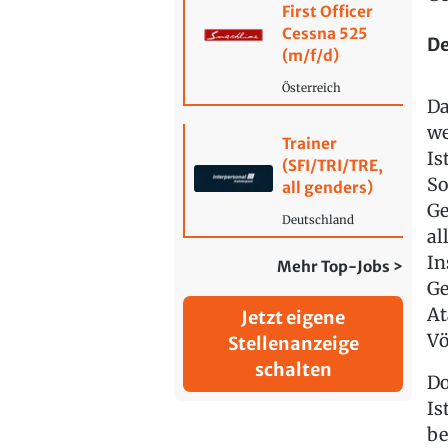
First Officer
Cessna 525
De
(m/f/d)
Österreich
Da
we
Trainer
Is
(SFI/TRI/TRE,
So
all genders)
Ge
Deutschland
al
In
Mehr Top-Jobs >
Ge
At
Jetzt eigene
Vö
Stellenanzeige
schalten
Do
Is
be