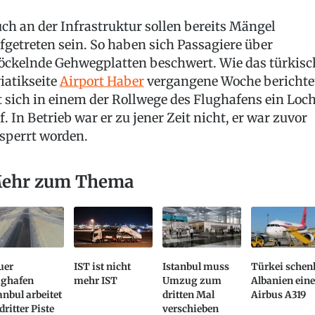
ch an der Infrastruktur sollen bereits Mängel
fgetreten sein. So haben sich Passagiere über
öckelnde Gehwegplatten beschwert. Wie das türkisc
iatikseite
Airport Haber
vergangene Woche berichte
t sich in einem der Rollwege des Flughafens ein Loc
f. In Betrieb war er zu jener Zeit nicht, er war zuvor
sperrt worden.
ehr zum Thema
uer
IST ist nicht
Istanbul muss
Türkei schen
ughafen
mehr IST
Umzug zum
Albanien ein
anbul arbeitet
dritten Mal
Airbus A319
dritter Piste
verschieben