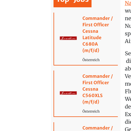
Na
wu
ne
Commander /
First Officer
Nu
Cessna
sp
Latitude
Ai
C680A
(m/f/d)
Se
di
Österreich
ab
Ve
Commander /
First Officer
me
Cessna
Fl
C560XLS
We
(m/f/d)
de
Österreich
Ex
di
Commander /
Ge