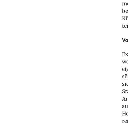
me
be
Kü
te
Vo
Ex
we
ei
sü
si
St
An
au
He
re