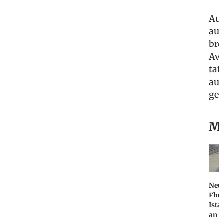
Au
au
br
Av
ta
au
ge
M
Ne
Fl
Ist
an 