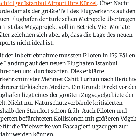
chfolger Istanbul Airport ihre Kürzel
. Über Nacht
rde damals der größte Teil des Flugverkehrs auf den
uen Flughafen der türkischen Metropole übertragen
n ist das Megaprojekt voll in Betrieb. Vier Monate
äter zeichnen sich aber ab, dass die Lage des neuen
rports nicht ideal ist.
it der Inbetriebnahme mussten Piloten in 179 Fällen
e Landung auf den neuen Flughafen Istanbul
brechen und durchstarten. Dies erklärte
rkehrsminister Mehmet Cahit Turhan nach Bericht
hrerer türkischen Medien. Ein Grund: Direkt vor d
ughafen liegt eines der größten Zugvogelgebiete der
lt. Nicht nur Naturschutzverbände kritisierten
shalb den Standort schon früh. Auch Piloten und
perten befürchteten Kollisionen mit größeren Vögel
e für die Triebwerke von Passagierflugzeugen zur
fahr werden können.