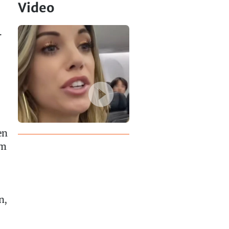
Video
.
en
em
n,