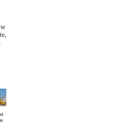
he
te,
h
kt
en