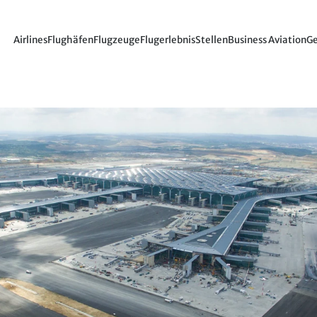
Airlines
Flughäfen
Flugzeuge
Flugerlebnis
Stellen
Business Aviation
Ge