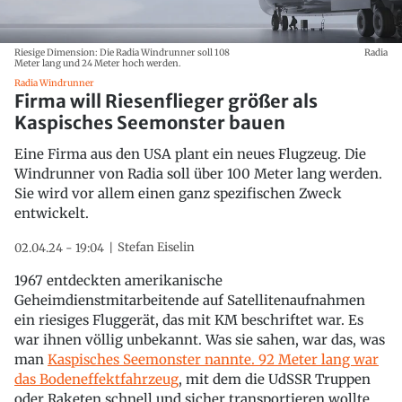
Riesige Dimension: Die Radia Windrunner soll 108
Radia
Meter lang und 24 Meter hoch werden.
Radia Windrunner
Firma will Riesenflieger größer als
Kaspisches Seemonster bauen
Eine Firma aus den USA plant ein neues Flugzeug. Die
Windrunner von Radia soll über 100 Meter lang werden.
Sie wird vor allem einen ganz spezifischen Zweck
entwickelt.
Stefan Eiselin
02.04.24 - 19:04
1967 entdeckten amerikanische
Geheimdienstmitarbeitende auf Satellitenaufnahmen
ein riesiges Fluggerät, das mit KM beschriftet war. Es
war ihnen völlig unbekannt. Was sie sahen, war das, was
man
Kaspisches Seemonster nannte. 92 Meter lang war
das Bodeneffektfahrzeug
, mit dem die UdSSR Truppen
oder Raketen schnell und sicher transportieren wollte.