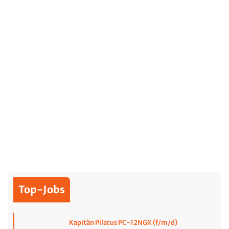
Top-Jobs
Kapitän Pilatus PC-12NGX (f/m/d)