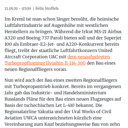
Felix Stoffels
11.09.19 - 07:09
Im Kreml ist man schon länger bemüht, die heimische
Luftfahrtindustrie auf Augenhöhe mit westlichen
Herstellern zu bringen. Während die Irkut MS-21 Airbus
A320 und Boeing 737 Paroli bieten soll und der Superjet
100 als Embraer-E2-Jet- und A220-Konkurrent bereits
fliegt, treibt der staatliche Luftfahrtkonzern United
Aircraft Corporation UAC mit
dem neuaufgelegten
Turbopropflugzeug Ilyushin Il-114-300
den Bau eines
neuen Regionalfliegers voran.
Nun wird auch der Bau eines zweiten Regionalfliegers
mit Turbopropantrieb konkret. Bereits im vergangenen
Jahr gab das Industrie- und Handelsministerium
Russlands Pläne für den Bau eines neuen Flugzeuges auf
Basis der tschechischen Let L-410 bekannt. Die
Regionalairline Yakutia und der Ural Works of Civil
Aviation UWCA unterzeichneten kürzlich eine
Vereinbarung zum Kauf beziehungsweise Bau von zehn