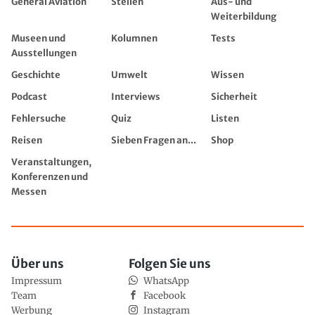
General Aviation
Stellen
Aus- und
Weiterbildung
Museen und
Kolumnen
Tests
Ausstellungen
Geschichte
Umwelt
Wissen
Podcast
Interviews
Sicherheit
Fehlersuche
Quiz
Listen
Reisen
Sieben Fragen an...
Shop
Veranstaltungen,
Konferenzen und
Messen
Über uns
Folgen Sie uns
Impressum
WhatsApp
Team
Facebook
Werbung
Instagram