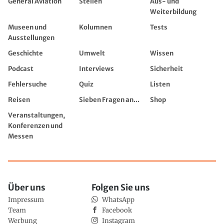
General Aviation
Stellen
Aus- und
Weiterbildung
Museen und
Kolumnen
Tests
Ausstellungen
Geschichte
Umwelt
Wissen
Podcast
Interviews
Sicherheit
Fehlersuche
Quiz
Listen
Reisen
Sieben Fragen an...
Shop
Veranstaltungen,
Konferenzen und
Messen
Über uns
Folgen Sie uns
Impressum
WhatsApp
Team
Facebook
Werbung
Instagram