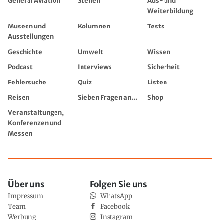
General Aviation
Stellen
Aus- und
Weiterbildung
Museen und
Kolumnen
Tests
Ausstellungen
Geschichte
Umwelt
Wissen
Podcast
Interviews
Sicherheit
Fehlersuche
Quiz
Listen
Reisen
Sieben Fragen an...
Shop
Veranstaltungen,
Konferenzen und
Messen
Über uns
Folgen Sie uns
Impressum
WhatsApp
Team
Facebook
Werbung
Instagram