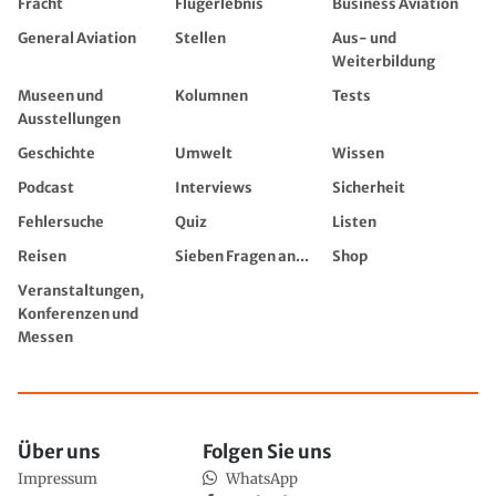
Fracht
Flugerlebnis
Business Aviation
General Aviation
Stellen
Aus- und
Weiterbildung
Museen und
Kolumnen
Tests
Ausstellungen
Geschichte
Umwelt
Wissen
Podcast
Interviews
Sicherheit
Fehlersuche
Quiz
Listen
Reisen
Sieben Fragen an...
Shop
Veranstaltungen,
Konferenzen und
Messen
Über uns
Folgen Sie uns
Impressum
WhatsApp