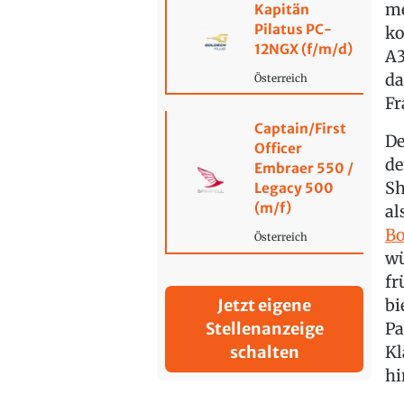
me
Kapitän
Pilatus PC-
ko
12NGX (f/m/d)
A3
da
Österreich
Fr
Captain/First
De
Officer
de
Embraer 550 /
Sh
Legacy 500
(m/f)
al
Bo
Österreich
wü
fr
bi
Jetzt eigene
Pa
Stellenanzeige
Kl
schalten
hi