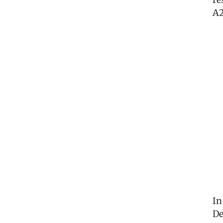
A
In
De