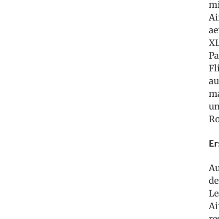
mi
Ai
ae
XL
Pa
Fl
au
ma
un
Ro
Er
Au
de
Le
Ai
re