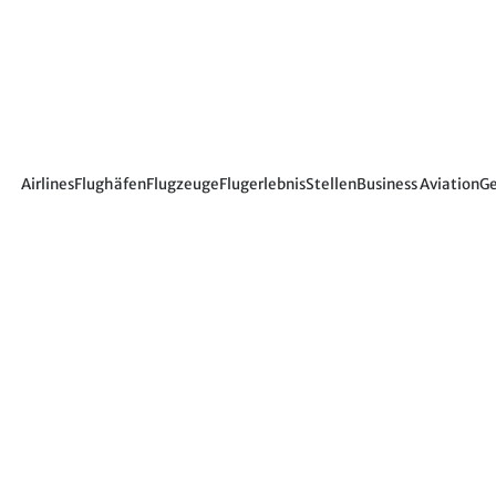
Airlines
Flughäfen
Flugzeuge
Flugerlebnis
Stellen
Business Aviation
Ge