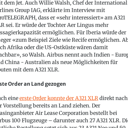
t dem Jet. Auch Willie Walsh, Chef der International
rlines Group IAG, erklärte im Interview mit
roTELEGRAPH, dass er «sehr interessiert» am A321
R sei. Er würde der Tochter Aer Lingus mehr
ssagierkapazität ermöglichen. Für Iberia würde der
ieger «zum Beispiel Ziele wie Recife ermöglichen. A
ch Afrika oder die US-Ostküste wären damit
chbar», so Walsh. Airbus nennt auch Indien - Euro
d China - Australien als neue Möglichkeiten für
uten mit dem A321 XLR.
ste Order an Land gezogen
ch eine
erste Order konnte der A321 XLR
direkt nach
r Vorstellung bereits an Land ziehen. Der
asinganbieter Air Lease Corporation bestellt bei
rbus 100 Flugzeuge – darunter auch 27 A321 XLR. Di
stliche Bestellung setzt sich aus 23 A321 Neo und 50