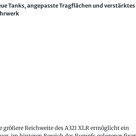
ue Tanks, angepasste Tragflächen und verstärktes
hrwerk
e größere Reichweite des A321 XLR ermöglicht ein
uer, im hinteren Bereich des Rumpfs gelegener fixer