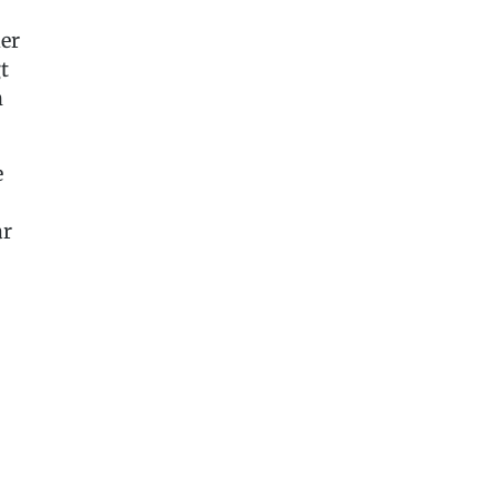
er
t
n
e
ar