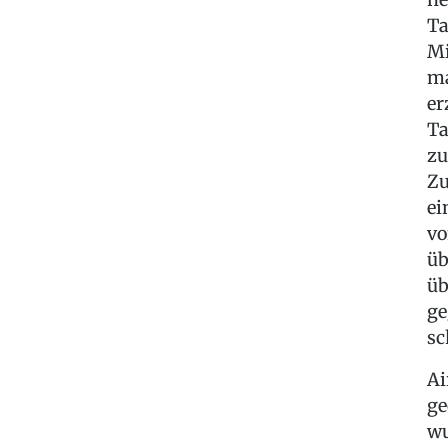
Ta
Mi
ma
er
Ta
zu
Zu
ei
vo
üb
üb
ge
sc
Ai
ge
wu