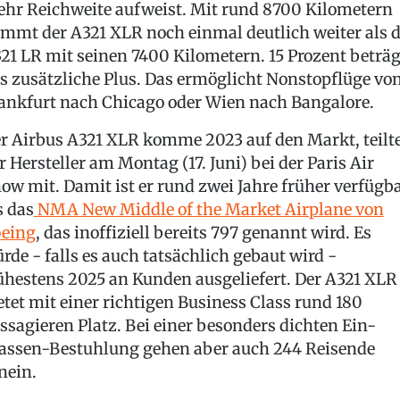
hr Reichweite aufweist. Mit rund 8700 Kilometern
mmt der A321 XLR noch einmal deutlich weiter als d
21 LR mit seinen 7400 Kilometern. 15 Prozent beträg
s zusätzliche Plus. Das ermöglicht Nonstopflüge vo
ankfurt nach Chicago oder Wien nach Bangalore.
r Airbus A321 XLR komme 2023 auf den Markt, teilt
r Hersteller am Montag (17. Juni) bei der Paris Air
ow mit. Damit ist er rund zwei Jahre früher verfügb
s das
NMA New Middle of the Market Airplane von
eing
, das inoffiziell bereits 797 genannt wird. Es
rde - falls es auch tatsächlich gebaut wird -
ühestens 2025 an Kunden ausgeliefert. Der A321 XLR
etet mit einer richtigen Business Class rund 180
ssagieren Platz. Bei einer besonders dichten Ein-
assen-Bestuhlung gehen aber auch 244 Reisende
nein.