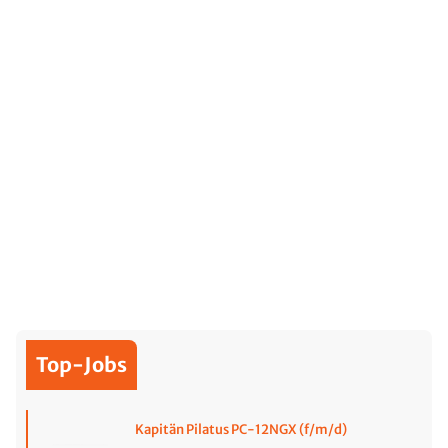
Top-Jobs
Kapitän Pilatus PC-12NGX (f/m/d)