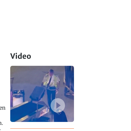
Video
ßen
n.
t