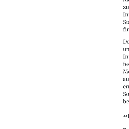
zu
In
St
fi
Do
um
In
fe
Mö
au
er
So
be
«E