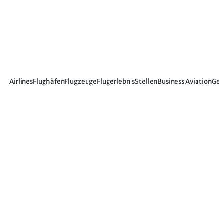
Airlines
Flughäfen
Flugzeuge
Flugerlebnis
Stellen
Business Aviation
Ge