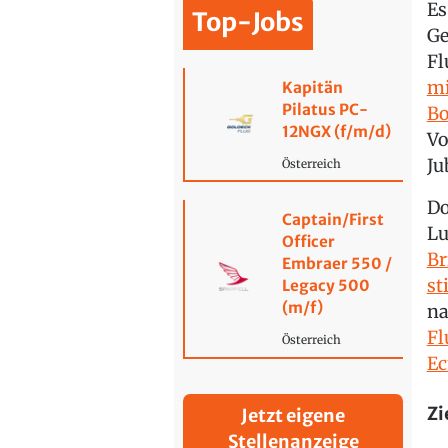
Es
Top-Jobs
Ge
Fl
mi
Kapitän
Pilatus PC-
Bo
12NGX (f/m/d)
Vo
Ju
Österreich
Do
Captain/First
Lu
Officer
Br
Embraer 550 /
st
Legacy 500
(m/f)
na
Fl
Österreich
Ec
Zi
Jetzt eigene
Stellenanzeige