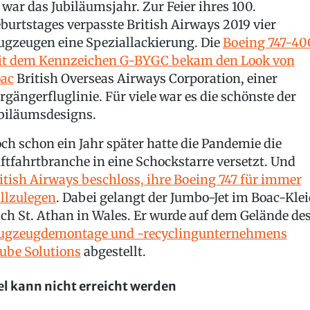
 war das Jubiläumsjahr. Zur Feier ihres 100.
burtstages verpasste British Airways 2019 vier
ugzeugen eine Speziallackierung. Die
Boeing 747-40
t dem Kennzeichen G-BYGC bekam den Look von
ac
British Overseas Airways Corporation, einer
rgängerfluglinie. Für viele war es die schönste der
biläumsdesigns.
ch schon ein Jahr später hatte die Pandemie die
ftfahrtbranche in eine Schockstarre versetzt. Und
itish Airways beschloss, ihre Boeing 747 für immer
illzulegen
. Dabei gelangt der Jumbo-Jet im Boac-Klei
ch St. Athan in Wales. Er wurde auf dem Gelände de
ugzeugdemontage und -recyclingunternehmens
ube Solutions
abgestellt.
el kann nicht erreicht werden