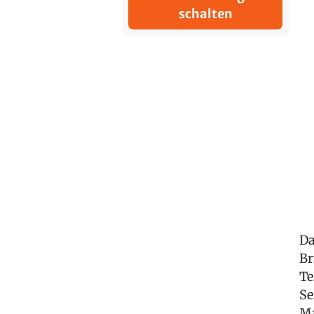
schalten
Da
Br
Te
Se
Ma