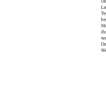
De
La
Te
be
Mö
ih
we
De
We