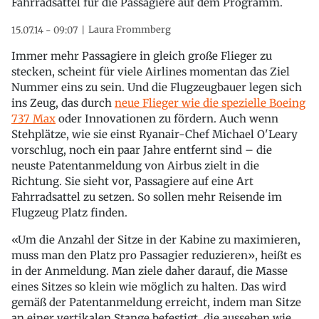
Fahrradsattel für die Passagiere auf dem Programm.
Laura Frommberg
15.07.14 - 09:07
Immer mehr Passagiere in gleich große Flieger zu
stecken, scheint für viele Airlines momentan das Ziel
Nummer eins zu sein. Und die Flugzeugbauer legen sich
ins Zeug, das durch
neue Flieger wie die spezielle Boeing
737 Max
oder Innovationen zu fördern. Auch wenn
Stehplätze, wie sie einst Ryanair-Chef Michael O'Leary
vorschlug, noch ein paar Jahre entfernt sind – die
neuste Patentanmeldung von Airbus zielt in die
Richtung. Sie sieht vor, Passagiere auf eine Art
Fahrradsattel zu setzen. So sollen mehr Reisende im
Flugzeug Platz finden.
«Um die Anzahl der Sitze in der Kabine zu maximieren,
muss man den Platz pro Passagier reduzieren», heißt es
in der Anmeldung. Man ziele daher darauf, die Masse
eines Sitzes so klein wie möglich zu halten. Das wird
gemäß der Patentanmeldung erreicht, indem man Sitze
an einer vertikalen Stange befestigt, die aussehen wie