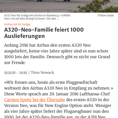
A321 Neo für Indigo bei Airbus in Hamburg: «1000th
Tobias Gudat
Neo» ist auf dem Rumpf zu lesen. Für den ...
Airbus-Jet für Indigo
A320-Neo-Familie feiert 1000
Auslieferungen
Anfang 2016 hat Airbus den ersten A320 Neo
ausgeliefert, keine vier Jahre später sind es nun schon
1000 Jets der Familie. Dennoch gibt es nicht nur Grund
zur Freude.
Timo Nowack
10.10.19 - 18:10
«Wir freuen uns, heute als erste Fluggesellschaft
weltweit den Airbus A320 Neo in Empfang zu nehmen.»
Diese Worte sprach am 20. Januar 2016 Lufthansa-Chef
Carsten Spohr bei der Übergabe
des ersten A320 in der
Version Neo, was für New Engine Option steht. Weniger
als vier Jahre später liefert der Flugzeugbauer nun den
1000. Jet der A320-Neo-Familie aus, zu der A319 Neo,