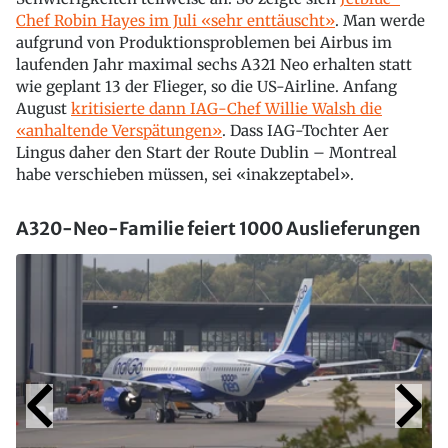
Chef Robin Hayes im Juli «sehr enttäuscht»
. Man werde
aufgrund von Produktionsproblemen bei Airbus im
laufenden Jahr maximal sechs A321 Neo erhalten statt
wie geplant 13 der Flieger, so die US-Airline. Anfang
August
kritisierte dann IAG-Chef Willie Walsh die
«anhaltende Verspätungen»
. Dass IAG-Tochter Aer
Lingus daher den Start der Route Dublin – Montreal
habe verschieben müssen, sei «inakzeptabel».
A320-Neo-Familie feiert 1000 Auslieferungen