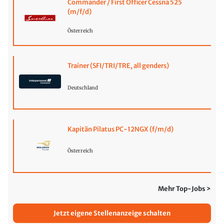
Commander / First Officer Cessna 525
(m/f/d)
Österreich
Trainer (SFI/TRI/TRE, all genders)
Deutschland
Kapitän Pilatus PC-12NGX (f/m/d)
Österreich
Mehr Top-Jobs >
Jetzt eigene Stellenanzeige schalten