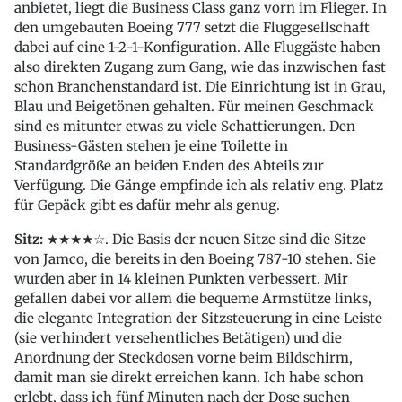
anbietet, liegt die Business Class ganz vorn im Flieger. In
den umgebauten Boeing 777 setzt die Fluggesellschaft
dabei auf eine 1-2-1-Konfiguration. Alle Fluggäste haben
also direkten Zugang zum Gang, wie das inzwischen fast
schon Branchenstandard ist. Die Einrichtung ist in Grau,
Blau und Beigetönen gehalten. Für meinen Geschmack
sind es mitunter etwas zu viele Schattierungen. Den
Business-Gästen stehen je eine Toilette in
Standardgröße an beiden Enden des Abteils zur
Verfügung. Die Gänge empfinde ich als relativ eng. Platz
für Gepäck gibt es dafür mehr als genug.
Sitz:
★★★★☆. Die Basis der neuen Sitze sind die Sitze
von Jamco, die bereits in den Boeing 787-10 stehen. Sie
wurden aber in 14 kleinen Punkten verbessert. Mir
gefallen dabei vor allem die bequeme Armstütze links,
die elegante Integration der Sitzsteuerung in eine Leiste
(sie verhindert versehentliches Betätigen) und die
Anordnung der Steckdosen vorne beim Bildschirm,
damit man sie direkt erreichen kann. Ich habe schon
erlebt, dass ich fünf Minuten nach der Dose suchen