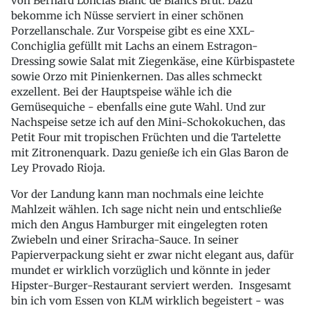
von Bernard Lonclas Blanc de Blancs Brut. Dazu
bekomme ich Nüsse serviert in einer schönen
Porzellanschale. Zur Vorspeise gibt es eine XXL-
Conchiglia gefüllt mit Lachs an einem Estragon-
Dressing sowie Salat mit Ziegenkäse, eine Kürbispastete
sowie Orzo mit Pinienkernen. Das alles schmeckt
exzellent. Bei der Hauptspeise wähle ich die
Gemüsequiche - ebenfalls eine gute Wahl. Und zur
Nachspeise setze ich auf den Mini-Schokokuchen, das
Petit Four mit tropischen Früchten und die Tartelette
mit Zitronenquark. Dazu genieße ich ein Glas Baron de
Ley Provado Rioja.
Vor der Landung kann man nochmals eine leichte
Mahlzeit wählen. Ich sage nicht nein und entschließe
mich den Angus Hamburger mit eingelegten roten
Zwiebeln und einer Sriracha-Sauce. In seiner
Papierverpackung sieht er zwar nicht elegant aus, dafür
mundet er wirklich vorzüglich und könnte in jeder
Hipster-Burger-Restaurant serviert werden. Insgesamt
bin ich vom Essen von KLM wirklich begeistert - was