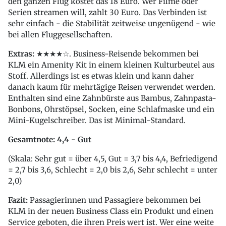
den ganzen Flug kostet das 18 Euro. Wer Filme oder
Serien streamen will, zahlt 30 Euro. Das Verbinden ist
sehr einfach - die Stabilität zeitweise ungenügend - wie
bei allen Fluggesellschaften.
Extras:
★★★★☆. Business-Reisende bekommen bei
KLM ein Amenity Kit in einem kleinen Kulturbeutel aus
Stoff. Allerdings ist es etwas klein und kann daher
danach kaum für mehrtägige Reisen verwendet werden.
Enthalten sind eine Zahnbürste aus Bambus, Zahnpasta-
Bonbons, Ohrstöpsel, Socken, eine Schlafmaske und ein
Mini-Kugelschreiber. Das ist Minimal-Standard.
Gesamtnote: 4,4 - Gut
(Skala: Sehr gut = über 4,5, Gut = 3,7 bis 4,4, Befriedigend
= 2,7 bis 3,6, Schlecht = 2,0 bis 2,6, Sehr schlecht = unter
2,0)
Fazit:
Passagierinnen und Passagiere bekommen bei
KLM in der neuen Business Class ein Produkt und einen
Service geboten, die ihren Preis wert ist. Wer eine weite