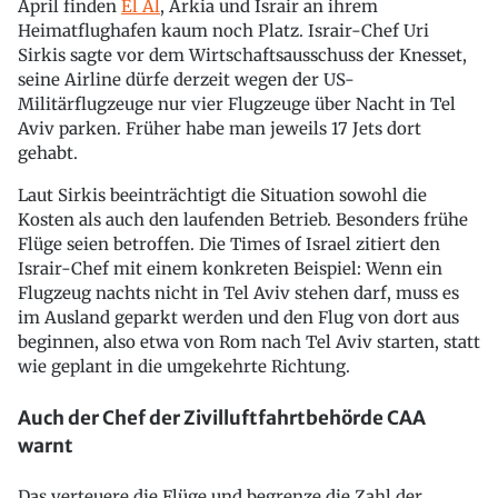
April finden
El Al
, Arkia und Israir an ihrem
Heimatflughafen kaum noch Platz. Israir-Chef Uri
Sirkis sagte vor dem Wirtschaftsausschuss der Knesset,
seine Airline dürfe derzeit wegen der US-
Militärflugzeuge nur vier Flugzeuge über Nacht in Tel
Aviv parken. Früher habe man jeweils 17 Jets dort
gehabt.
Laut Sirkis beeinträchtigt die Situation sowohl die
Kosten als auch den laufenden Betrieb. Besonders frühe
Flüge seien betroffen. Die Times of Israel zitiert den
Israir-Chef mit einem konkreten Beispiel: Wenn ein
Flugzeug nachts nicht in Tel Aviv stehen darf, muss es
im Ausland geparkt werden und den Flug von dort aus
beginnen, also etwa von Rom nach Tel Aviv starten, statt
wie geplant in die umgekehrte Richtung.
Auch der Chef der Zivilluftfahrtbehörde CAA
warnt
Das verteuere die Flüge und begrenze die Zahl der