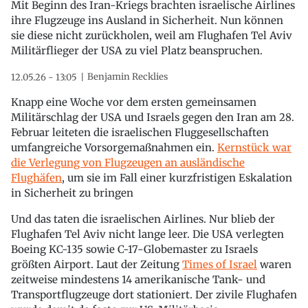
Mit Beginn des Iran-Kriegs brachten israelische Airlines
ihre Flugzeuge ins Ausland in Sicherheit. Nun können
sie diese nicht zurückholen, weil am Flughafen Tel Aviv
Militärflieger der USA zu viel Platz beanspruchen.
Benjamin Recklies
12.05.26 - 13:05
Knapp eine Woche vor dem ersten gemeinsamen
Militärschlag der USA und Israels gegen den Iran am 28.
Februar leiteten die israelischen Fluggesellschaften
umfangreiche Vorsorgemaßnahmen ein.
Kernstück war
die Verlegung von Flugzeugen an ausländische
Flughäfen
, um sie im Fall einer kurzfristigen Eskalation
in Sicherheit zu bringen
Und das taten die israelischen Airlines. Nur blieb der
Flughafen Tel Aviv nicht lange leer. Die USA verlegten
Boeing KC-135 sowie C-17-Globemaster zu Israels
größten Airport. Laut der Zeitung
Times of Israel
waren
zeitweise mindestens 14 amerikanische Tank- und
Transportflugzeuge dort stationiert. Der zivile Flughafen