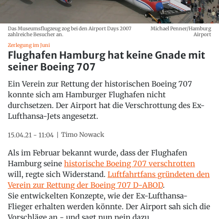
Das Museumsflugzeug zog bei den Airport Days 2007
Michael Penner/Hamburg
zahlreiche Besucher an.
Airport
Zerlegung im Juni
Flughafen Hamburg hat keine Gnade mit
seiner Boeing 707
Ein Verein zur Rettung der historischen Boeing 707
konnte sich am Hamburger Flughafen nicht
durchsetzen. Der Airport hat die Verschrottung des Ex-
Lufthansa-Jets angesetzt.
Timo Nowack
15.04.21 - 11:04
Als im Februar bekannt wurde, dass der Flughafen
Hamburg seine
historische Boeing 707 verschrotten
will, regte sich Widerstand.
Luftfahrtfans gründeten den
Verein zur Rettung der Boeing 707 D-ABOD
.
Sie entwickelten Konzepte, wie der Ex-Lufthansa-
Flieger erhalten werden könnte. Der Airport sah sich die
Vorschläge an - und sagt nun nein dazu.