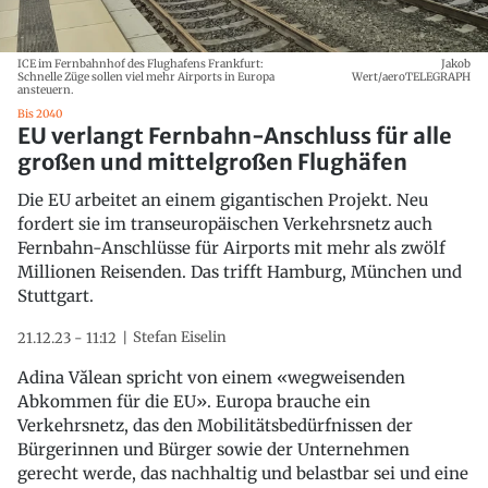
ICE im Fernbahnhof des Flughafens Frankfurt:
Jakob
Schnelle Züge sollen viel mehr Airports in Europa
Wert/aeroTELEGRAPH
ansteuern.
Bis 2040
EU verlangt Fernbahn-Anschluss für alle
großen und mittelgroßen Flughäfen
Die EU arbeitet an einem gigantischen Projekt. Neu
fordert sie im transeuropäischen Verkehrsnetz auch
Fernbahn-Anschlüsse für Airports mit mehr als zwölf
Millionen Reisenden. Das trifft Hamburg, München und
Stuttgart.
Stefan Eiselin
21.12.23 - 11:12
Adina Vălean spricht von einem «wegweisenden
Abkommen für die EU». Europa brauche ein
Verkehrsnetz, das den Mobilitätsbedürfnissen der
Bürgerinnen und Bürger sowie der Unternehmen
gerecht werde, das nachhaltig und belastbar sei und eine