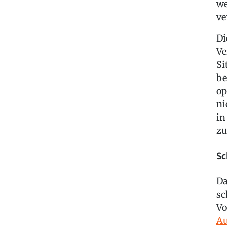
we
ve
Di
Ve
Si
be
op
ni
in
zu
Sc
Da
sc
Vo
Au