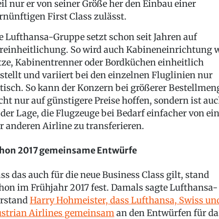
il nur er von seiner Größe her den Einbau einer
rnünftigen First Class zulässt.
e Lufthansa-Gruppe setzt schon seit Jahren auf
reinheitlichung. So wird auch Kabineneinrichtung 
tze, Kabinentrenner oder Bordküchen einheitlich
stellt und variiert bei den einzelnen Fluglinien nur
tisch. So kann der Konzern bei größerer Bestellmen
cht nur auf günstigere Preise hoffen, sondern ist au
 der Lage, die Flugzeuge bei Bedarf einfacher von ei
r anderen Airline zu transferieren.
hon 2017 gemeinsame Entwürfe
ss das auch für die neue Business Class gilt, stand
hon im Frühjahr 2017 fest. Damals sagte Lufthansa-
rstand
Harry Hohmeister, dass Lufthansa, Swiss un
strian Airlines gemeinsam
an den Entwürfen für da