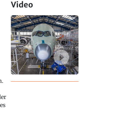
Video
n.
der
 es