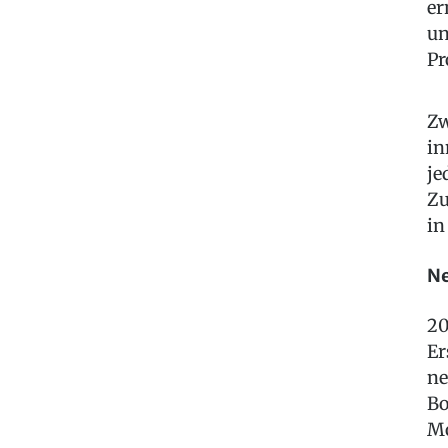
er
un
Pr
Zw
in
je
Zu
in
Ne
20
Er
ne
Bo
Mo