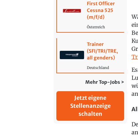
First Officer
Cessna 525
Wä
(m/f/d)
ei
Österreich
Be
Ku
Trainer
Gr
(SFI/TRI/TRE,
Tr
all genders)
Deutschland
Es
Lu
Mehr Top-Jobs >
wü
an
Jetzt eigene
Stellenanzeige
Al
schalten
De
an