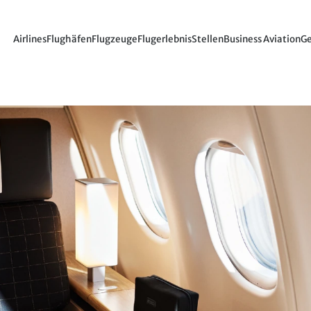
Airlines
Flughäfen
Flugzeuge
Flugerlebnis
Stellen
Business Aviation
Ge