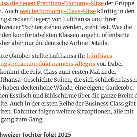
iss die neuen Premium-Economy-Sitze
der Gruppe
n. Auch
welche Economy-Class-Sitze
künftig in den
ngstreckenfliegern von Lufthansa und ihrer
hweizer Tochter stehen werden, steht fest. Was die
iden komfortabelsten Klassen angeht, offenbarte
sher aber nur die deutsche Airline Details.
tte Oktober stellte Lufthansa ihr
künftiges
ngstreckenprodukt namens Allegris
vor. Dabei
kommt die Frist Class zum ersten Mal in der
fthansa-Geschichte Suiten, die sich schließen lasse
e haben deckenhohe Wände, eine eigene Garderobe,
nen Esstisch und Bildschirme über die ganze Breite 
ite. Auch in der ersten Reihe der Business Class gibt
iten. Dahinter folgen weitere Sitzoptionen, alle mit
gang zum Gang.
hweizer Tochter folgt 2025