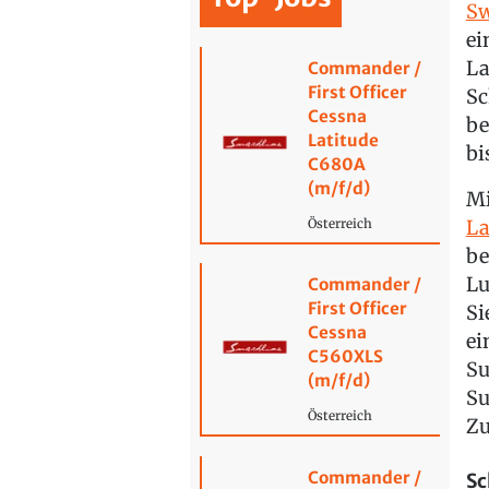
Sw
ei
La
Commander /
First Officer
Sc
Cessna
be
Latitude
bi
C680A
(m/f/d)
Mi
La
Österreich
be
Lu
Commander /
First Officer
Si
Cessna
ei
C560XLS
Su
(m/f/d)
Su
Österreich
Zu
Commander /
Sc