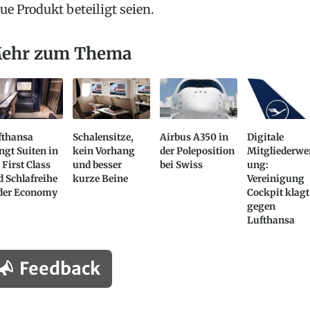
ue Produkt beteiligt seien.
ehr zum Thema
fthansa
Schalensitze,
Airbus A350 in
Digitale
ngt Suiten in
kein Vorhang
der Poleposition
Mitgliederwe
 First Class
und besser
bei Swiss
ung:
 Schlafreihe
kurze Beine
Vereinigung
 der Economy
Cockpit klagt
gegen
Lufthansa
Feedback