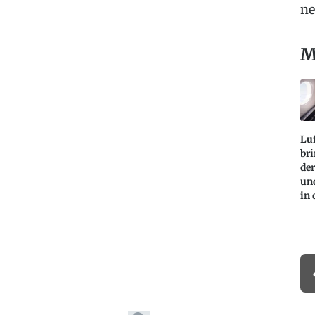
ne
M
Lu
bri
der
und
in