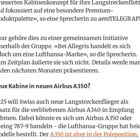
neuerten Kabinenkonzept für ihre Langstreckenflot
d fokussiert auf eine besondere Premium-
oduktpalette», so eine Sprecherin zu aeroTELEGRAP
ar gehöre dies zu einer gemeinsamen Initiative
nerhalb der Gruppe. «Bei Allegris handelt es sich
doch um eine Lufthansa-Marke», so die Sprecherin.
m Zeitplan äußerte sie sich nicht. Details werde ma
 den nächsten Monaten präsentieren.
ue Kabine in neuen Airbus A350?
25 will Swiss auch neue Langstreckenflieger als
satz für die verbliebenen Airbus A340 in Empfang
hmen. Dabei könnte es sich um Airbus A350 oder
eing 787-9 handeln - die Lufthansa-Gruppe hat bei
delle bestellt. Der
A350 ist aber in der Poleposition
,