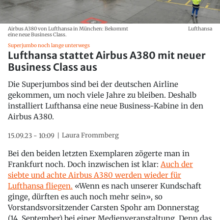
Airbus A380 von Lufthansa in München: Bekommt
Lufthansa
eine neue Business Class.
Superjumbo noch lange unterwegs
Lufthansa stattet Airbus A380 mit neuer
Business Class aus
Die Superjumbos sind bei der deutschen Airline
gekommen, um noch viele Jahre zu bleiben. Deshalb
installiert Lufthansa eine neue Business-Kabine in den
Airbus A380.
Laura Frommberg
15.09.23 - 10:09
Bei den beiden letzten Exemplaren zögerte man in
Frankfurt noch. Doch inzwischen ist klar:
Auch der
siebte und achte Airbus A380 werden wieder für
Lufthansa fliegen.
«Wenn es nach unserer Kundschaft
ginge, dürften es auch noch mehr sein», so
Vorstandsvorsitzender Carsten Spohr am Donnerstag
(14. September) bei einer Medienveranstaltung. Denn das