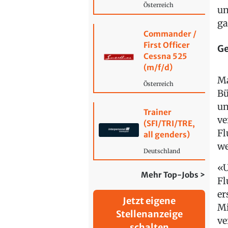
Österreich
un
ga
Commander /
First Officer
Ge
Cessna 525
(m/f/d)
Ma
Österreich
Bü
un
Trainer
ve
(SFI/TRI/TRE,
Fl
all genders)
we
Deutschland
«U
Mehr Top-Jobs >
Fl
er
Jetzt eigene
Mi
Stellenanzeige
ve
schalten