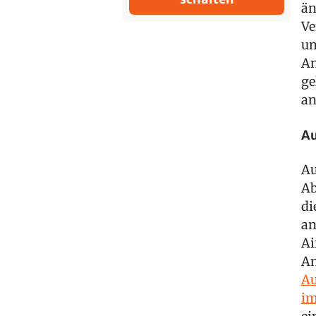
än
Ve
un
An
ge
an
Au
Au
Ab
di
an
Ai
An
Au
im