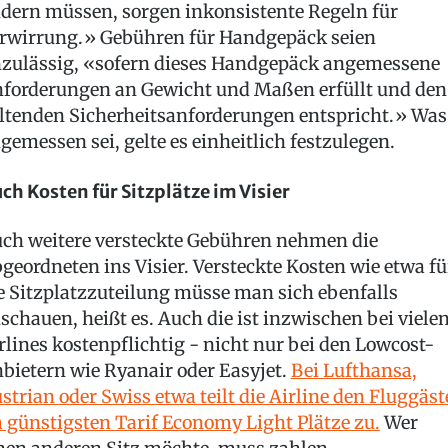
dern müssen, sorgen inkonsistente Regeln für
rwirrung.» Gebühren für Handgepäck seien
zulässig, «sofern dieses Handgepäck angemessene
forderungen an Gewicht und Maßen erfüllt und den
ltenden Sicherheitsanforderungen entspricht.» Was
gemessen sei, gelte es einheitlich festzulegen.
ch Kosten für Sitzplätze im Visier
ch weitere versteckte Gebühren nehmen die
geordneten ins Visier. Versteckte Kosten wie etwa fü
e Sitzplatzzuteilung müsse man sich ebenfalls
schauen, heißt es. Auch die ist inzwischen bei viele
rlines kostenpflichtig - nicht nur bei den Lowcost-
bietern wie Ryanair oder Easyjet.
Bei Lufthansa,
strian oder Swiss etwa teilt die Airline den Fluggäs
 günstigsten Tarif Economy Light Plätze zu.
Wer