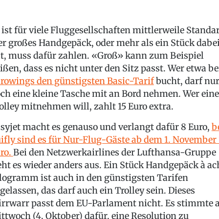
 ist für viele Fluggesellschaften mittlerweile Standar
r großes Handgepäck, oder mehr als ein Stück dabe
t, muss dafür zahlen. «Groß» kann zum Beispiel
ißen, dass es nicht unter den Sitz passt. Wer etwa be
rowings den günstigsten Basic-Tarif
bucht, darf nu
ch eine kleine Tasche mit an Bord nehmen. Wer ein
olley mitnehmen will, zahlt 15 Euro extra.
syjet macht es genauso und verlangt dafür 8 Euro,
b
ifly sind es für Nur-Flug-Gäste ab dem 1. November 
ro.
Bei den Netzwerkairlines der Lufthansa-Gruppe
eht es wieder anders aus. Ein Stück Handgepäck à ac
logramm ist auch in den günstigsten Tarifen
gelassen, das darf auch ein Trolley sein. Dieses
rrwarr passt dem EU-Parlament nicht. Es stimmte
ttwoch (4. Oktober) dafür, eine Resolution zu