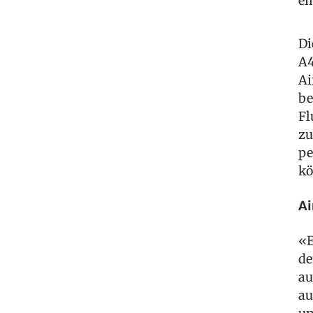
ei
Di
A4
Ai
be
Fl
zu
pe
kö
Ai
«E
de
au
au