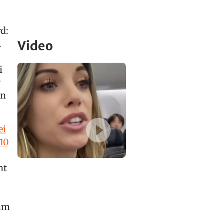
d:
i
Video
i
r
en
ei
10
ht
 am