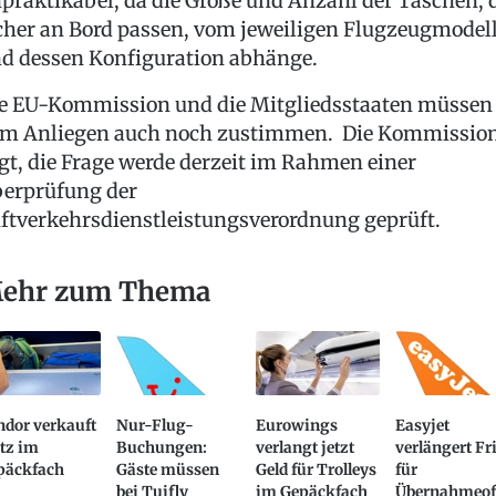
praktikabel, da die Größe und Anzahl der Taschen, 
cher an Bord passen, vom jeweiligen Flugzeugmodel
d dessen Konfiguration abhänge.
e EU-Kommission und die Mitgliedsstaaten müssen
m Anliegen auch noch zustimmen. Die Kommissio
gt, die Frage werde derzeit im Rahmen einer
erprüfung der
ftverkehrsdienstleistungsverordnung geprüft.
ehr zum Thema
ndor verkauft
Nur-Flug-
Eurowings
Easyjet
tz im
Buchungen:
verlangt jetzt
verlängert Fr
päckfach
Gäste müssen
Geld für Trolleys
für
bei Tuifly
im Gepäckfach
Übernahmeof