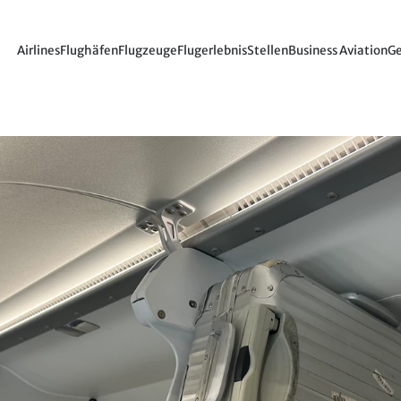
Airlines
Flughäfen
Flugzeuge
Flugerlebnis
Stellen
Business Aviation
Ge