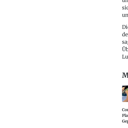
un
si
un
Di
de
sa
Üb
Lu
M
Co
Pla
Ge