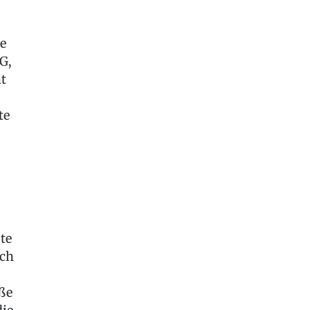
pe
G,
t
te
te
ich
ße