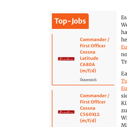
Es
Top-Jobs
We
ha
he
Commander /
First Officer
Eu
Cessna
no
Latitude
Tr
C680A
(m/f/d)
Ea
Tu
Österreich
Eu
si
Commander /
First Officer
Ki
Cessna
zu
C560XLS
Wi
(m/f/d)
Mi