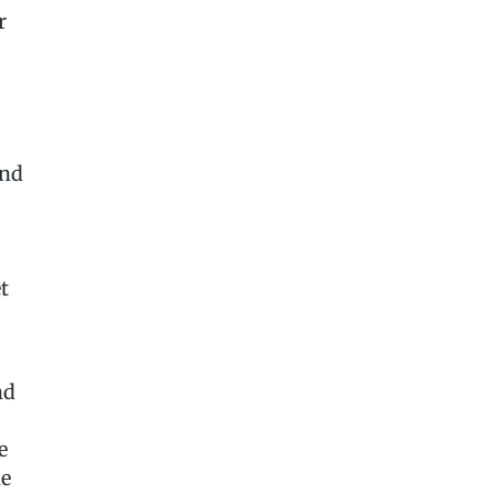
r
und
t
nd
e
ne