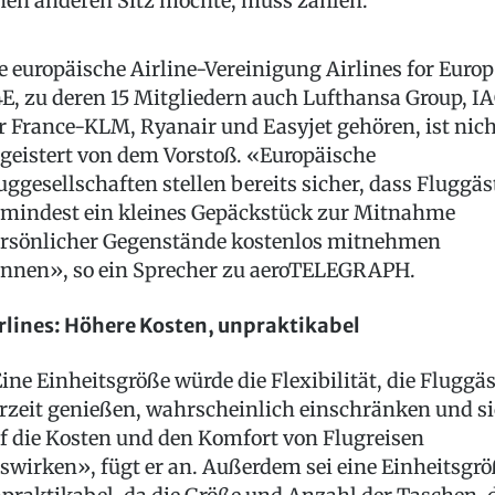
nen anderen Sitz möchte, muss zahlen.
e europäische Airline-Vereinigung Airlines for Euro
E, zu deren 15 Mitgliedern auch Lufthansa Group, IA
r France-KLM, Ryanair und Easyjet gehören, ist nich
geistert von dem Vorstoß. «Europäische
uggesellschaften stellen bereits sicher, dass Fluggäs
mindest ein kleines Gepäckstück zur Mitnahme
rsönlicher Gegenstände kostenlos mitnehmen
nnen», so ein Sprecher zu aeroTELEGRAPH.
rlines: Höhere Kosten, unpraktikabel
ine Einheitsgröße würde die Flexibilität, die Fluggäs
rzeit genießen, wahrscheinlich einschränken und s
f die Kosten und den Komfort von Flugreisen
swirken», fügt er an. Außerdem sei eine Einheitsgrö