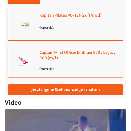
Kapitän Pilatus PC-12NGX (f/m/d)
Österreich
Captain/First Officer Embraer 550 / Legacy
500 (m/f)
Österreich
Jetzt eigene Stellenanzeige schalten
Video