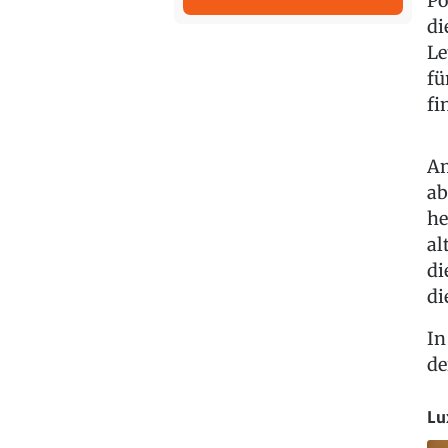
Po
di
Le
fü
fi
Am
ab
he
al
di
di
In
de
Lu