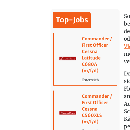
So
Top-Jobs
be
de
od
Commander /
First Officer
Vi
Cessna
ni
Latitude
ve
C680A
(m/f/d)
De
si
Österreich
Fl
an
Commander /
First Officer
Au
Cessna
Sc
C560XLS
Kä
(m/f/d)
pe