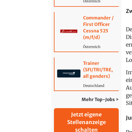
Österreich
Zw
Commander /
First Officer
De
Cessna 525
Di
(m/f/d)
er
Österreich
ve
Lo
Trainer
(SFI/TRI/TRE,
Im
all genders)
ei
Deutschland
Au
ge
Mehr Top-Jobs >
Si
Jetzt eigene
Ju
Stellenanzeige
schalten