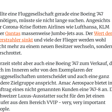
llte eine Fluggesellschaft gerade eine Boeing 747
nötigen, müsste sie nicht lange suchen. Angesichts
r Corona-Krise flotten Airlines wie Lufthansa, KLM
er
Qantas
massenweise Jumbo-Jets aus. Der
Wert de
erstrahler sinkt
und viele der Flieger werden wohl
cht mehr zu einem neuen Besitzer wechseln, sonder
rschrottet.
rzeit steht aber auch eine Boeing 747 zum Verkauf, d
ch im Inneren sehr von den Exemplaren der
uggesellschaften unterscheidet und auch eine ganz
dere Zielgruppe anspricht. Amac Aerospace bietet i
ftrag eines nicht genannten Kunden eine 747-8 an. 
hweizer Luxus-Ausstatter sucht für den Jet einen
ufer aus dem Bereich VVIP - very, very important
ople.