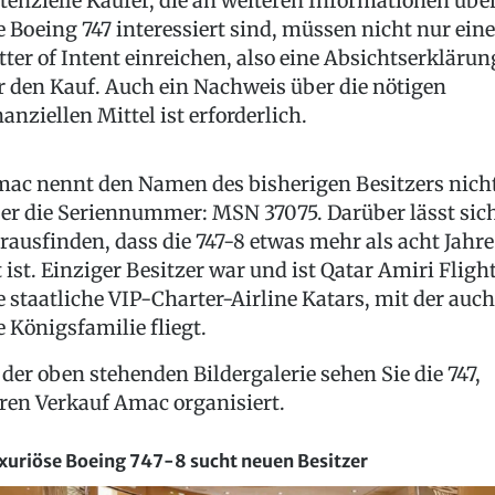
tenzielle Käufer, die an weiteren Informationen übe
e Boeing 747 interessiert sind, müssen nicht nur ein
tter of Intent einreichen, also eine Absichtserklärun
r den Kauf. Auch ein Nachweis über die nötigen
nanziellen Mittel ist erforderlich.
ac nennt den Namen des bisherigen Besitzers nicht
er die Seriennummer: MSN 37075. Darüber lässt sic
rausfinden, dass die 747-8 etwas mehr als acht Jahre
t ist. Einziger Besitzer war und ist Qatar Amiri Flight
e staatliche VIP-Charter-Airline Katars, mit der auch
e Königsfamilie fliegt.
 der oben stehenden Bildergalerie sehen Sie die 747,
ren Verkauf Amac organisiert.
xuriöse Boeing 747-8 sucht neuen Besitzer