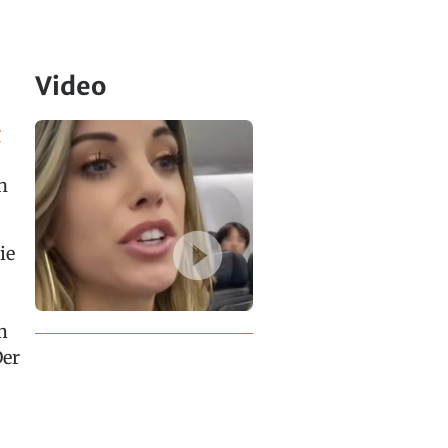
Video
r
n
ie
m
Der