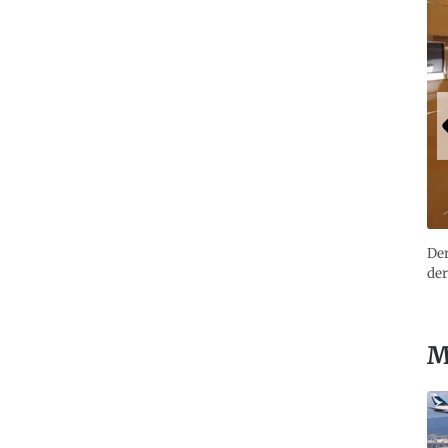
Der
der
M