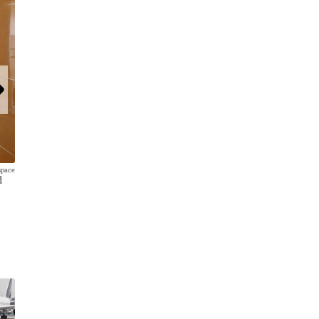
space
d
... macht er von außen einen unscheinbaren Eindruck.