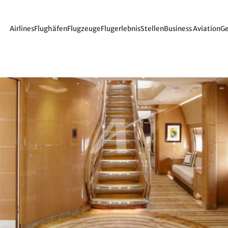
Airlines
Flughäfen
Flugzeuge
Flugerlebnis
Stellen
Business Aviation
Ge