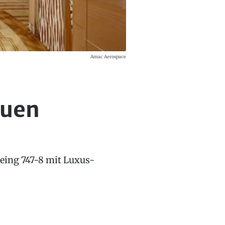
Amac Aerospace
euen
eing 747-8 mit Luxus-