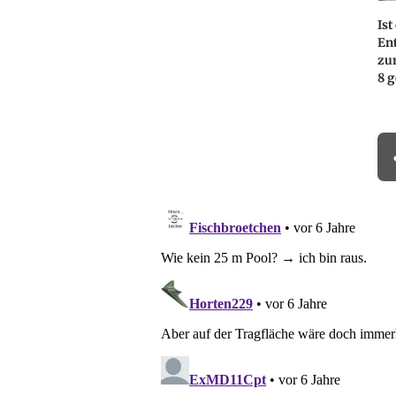
Ist
En
zu
8 g