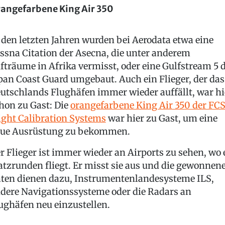
angefarbene King Air 350
 den letzten Jahren wurden bei Aerodata etwa eine
ssna Citation der Asecna, die unter anderem
fträume in Afrika vermisst, oder eine Gulfstream 5 
pan Coast Guard umgebaut. Auch ein Flieger, der das
utschlands Flughäfen immer wieder auffällt, war hi
hon zu Gast: Die
orangefarbene King Air 350 der FC
ight Calibration Systems
war hier zu Gast, um eine
ue Ausrüstung zu bekommen.
r Flieger ist immer wieder an Airports zu sehen, wo 
atzrunden fliegt. Er misst sie aus und die gewonnen
ten dienen dazu, Instrumentenlandesysteme ILS,
dere Navigationssysteme oder die Radars an
ughäfen neu einzustellen.