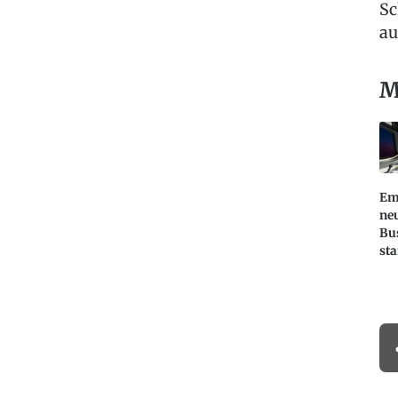
Sc
au
M
Em
ne
Bus
sta