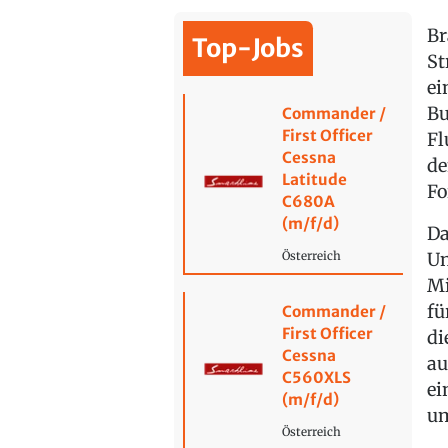
Br
Top-Jobs
St
ei
Bu
Commander /
First Officer
Fl
Cessna
de
Latitude
Fo
C680A
(m/f/d)
Da
Un
Österreich
Mi
fü
Commander /
First Officer
di
Cessna
au
C560XLS
ei
(m/f/d)
um
Österreich