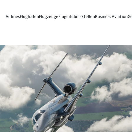
Airlines
Flughäfen
Flugzeuge
Flugerlebnis
Stellen
Business Aviation
Ge