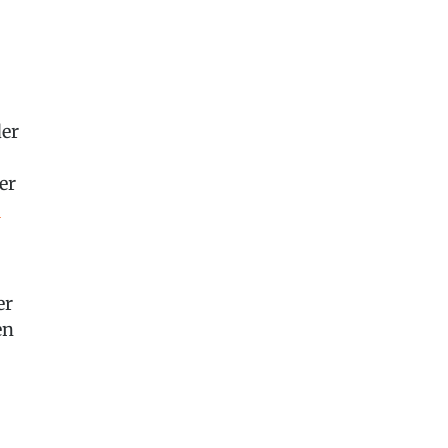
der
er
S
er
en