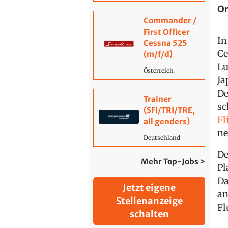
Or
Commander /
First Officer
In
Cessna 525
Ce
(m/f/d)
Lu
Österreich
Ja
De
Trainer
sc
(SFI/TRI/TRE,
Fl
all genders)
ne
Deutschland
De
Mehr Top-Jobs >
Pl
Da
Jetzt eigene
an
Stellenanzeige
Fl
schalten