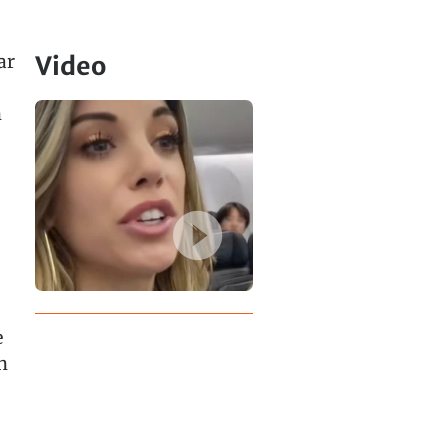
ar
Video
n
e
n