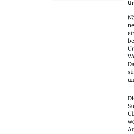
Un
Nä
ne
ei
be
Un
We
Da
sü
un
Di
Sü
Üb
we
Au