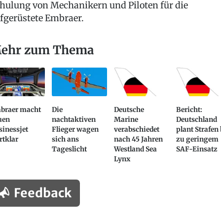
hulung von Mechanikern und Piloten für die
fgerüstete Embraer.
ehr zum Thema
braer macht
Die
Deutsche
Bericht:
uen
nachtaktiven
Marine
Deutschland
inessjet
Flieger wagen
verabschiedet
plant Strafen 
rtklar
sich ans
nach 45 Jahren
zu geringem
Tageslicht
Westland Sea
SAF-Einsatz
Lynx
Feedback