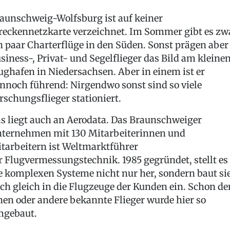
aunschweig-Wolfsburg ist auf keiner
reckennetzkarte verzeichnet. Im Sommer gibt es zw
n paar Charterflüge in den Süden. Sonst prägen aber
siness-, Privat- und Segelflieger das Bild am kleine
ughafen in Niedersachsen. Aber in einem ist er
nnoch führend: Nirgendwo sonst sind so viele
rschungsflieger stationiert.
s liegt auch an Aerodata. Das Braunschweiger
ternehmen mit 130 Mitarbeiterinnen und
tarbeitern ist Weltmarktführer
r Flugvermessungstechnik. 1985 gegründet, stellt es
e komplexen Systeme nicht nur her, sondern baut si
ch gleich in die Flugzeuge der Kunden ein. Schon de
nen oder andere bekannte Flieger wurde hier so
gebaut.