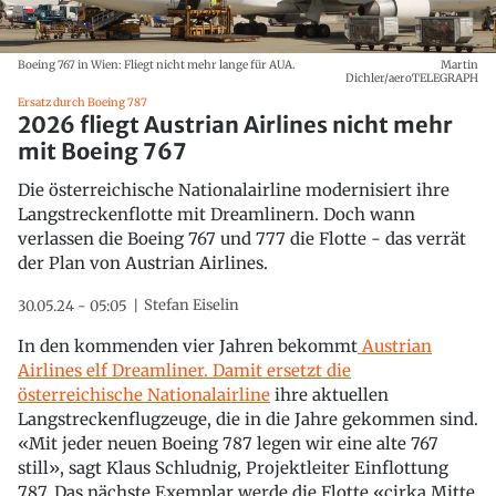
Boeing 767 in Wien: Fliegt nicht mehr lange für AUA.
Martin
Dichler/aeroTELEGRAPH
Ersatz durch Boeing 787
2026 fliegt Austrian Airlines nicht mehr
mit Boeing 767
Die österreichische Nationalairline modernisiert ihre
Langstreckenflotte mit Dreamlinern. Doch wann
verlassen die Boeing 767 und 777 die Flotte - das verrät
der Plan von Austrian Airlines.
Stefan Eiselin
30.05.24 - 05:05
In den kommenden vier Jahren bekommt
Austrian
Airlines elf Dreamliner. Damit ersetzt die
österreichische Nationalairline
ihre aktuellen
Langstreckenflugzeuge, die in die Jahre gekommen sind.
«Mit jeder neuen Boeing 787 legen wir eine alte 767
still», sagt Klaus Schludnig, Projektleiter Einflottung
787. Das nächste Exemplar werde die Flotte «cirka Mitte