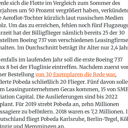
rde sich die Flotte im Vergleich zum Sommer des
rjahres um 50 Prozent vergrößert haben, verkündet
e Aeroflot-Tochter kürzlich laut russischen Medien
olz. Um das zu erreichen, fehlen noch fünf Flugzeuge
rzeit hat der Billigflieger nämlich bereits 25 der 30
stellten Boeing 737 von verschiedenen Leasingfirm
halten. Im Durchschnitt beträgt ihr Alter nur 2,4 Jah
enfalls im laufenden Jahr soll die erste Boeing 737
x 8 bei der Fluglinie eintreffen. Nachdem zuerst vo
ner Bestellung
von 30 Exemplaren die Rede war
,
derte Pobeda schließlich 20 Flieger. Fünf davon soll
m Leasingunternehmen Gecas kommen, 15 von SM
iation Capital. Die Auslieferungen sind bis 2022
plant. Für 2019 strebt Pobeda an, zehn Millionen
ssagiere zu befördern. 2018 waren es 7,2 Millionen. 
utschland fliegt Pobeda Karlsruhe, Berlin-Tegel, Kö
ipzig und Memmingen an.