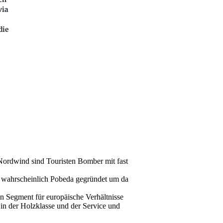
via
die