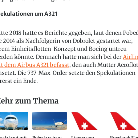
ekulationen um A321
tte 2018 hatte es Berichte gegeben, laut denen Pobe
e 2014 als Nachfolgerin von Dobrolet gestartet war,
rem Einheitsflotten-Konzept und Boeing untreu
rden könnte. Demnach hatte man sich bei der
Airli
t dem Airbus A321 befasst
, den auch Mutter Aeroflo
nsetzt. Die 737-Max-Order setzte den Spekulationen
rerst ein Ende.
ehr zum Thema
beda baut mit
Pobeda schaut
Lizenz von
Russland: Na