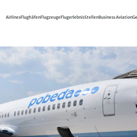
Airlines
Flughäfen
Flugzeuge
Flugerlebnis
Stellen
Business Aviation
Ge