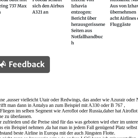
eing 737 Max
sich den Airbus
Izhavia
Aus von Izha
s
A321 an
entzogen:
übernehmen
Bericht über
acht Airlines 
herausgerissene
Fluggäste
Seiten aus
Notfallhandbuc
h
Feedback