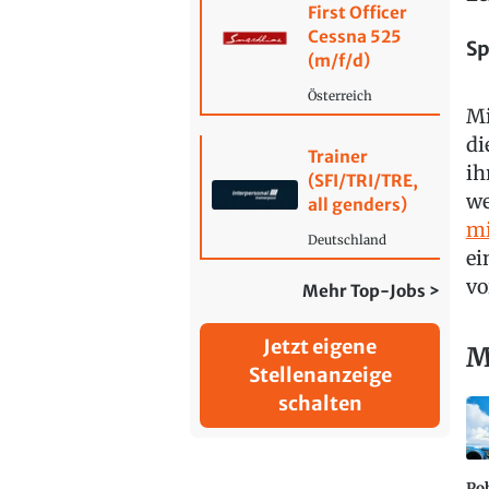
First Officer
Cessna 525
Sp
(m/f/d)
Österreich
Mi
di
Trainer
ih
(SFI/TRI/TRE,
we
all genders)
mi
Deutschland
ei
vo
Mehr Top-Jobs >
Jetzt eigene
M
Stellenanzeige
schalten
Po