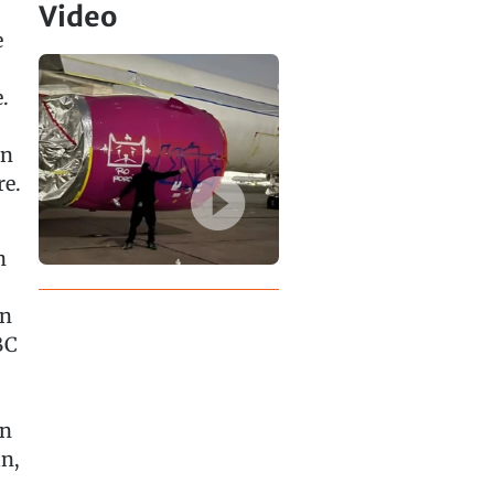
Video
e
.
en
re.
n
en
BC
In
ln,