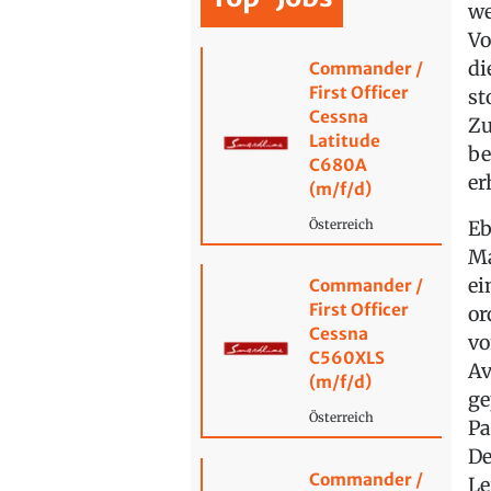
we
Vo
di
Commander /
First Officer
st
Cessna
Zu
Latitude
be
C680A
er
(m/f/d)
Eb
Österreich
Ma
ei
Commander /
First Officer
or
Cessna
vo
C560XLS
Av
(m/f/d)
ge
Österreich
Pa
De
Commander /
Le