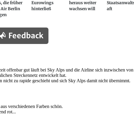
, die früher
Eurowings
heraus weiter
Staatsanwalt
 Air Berlin
hinterließ
wachsen will
aft
ogen
Feedback