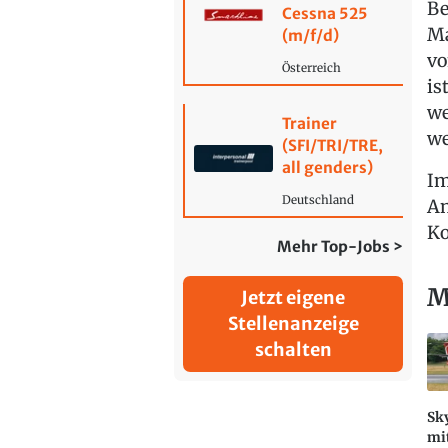
Be
Cessna 525
Ma
(m/f/d)
vo
Österreich
is
we
Trainer
we
(SFI/TRI/TRE,
all genders)
Im
Deutschland
An
Ko
Mehr Top-Jobs >
M
Jetzt eigene
Stellenanzeige
schalten
Sky
mit