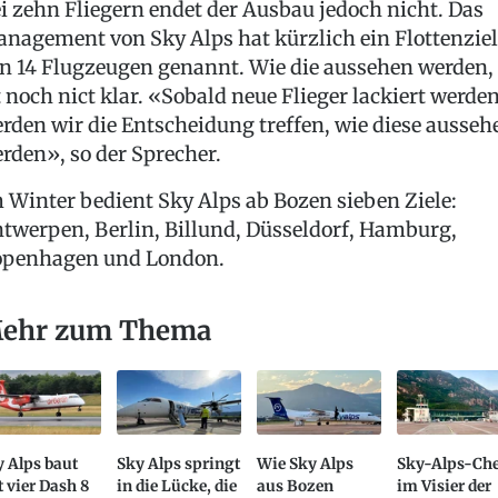
i zehn Fliegern endet der Ausbau jedoch nicht. Das
nagement von Sky Alps hat kürzlich ein Flottenziel
n 14 Flugzeugen genannt. Wie die aussehen werden,
t noch nict klar. «Sobald neue Flieger lackiert werden
rden wir die Entscheidung treffen, wie diese ausseh
rden», so der Sprecher.
 Winter bedient Sky Alps ab Bozen sieben Ziele:
twerpen, Berlin, Billund, Düsseldorf, Hamburg,
penhagen und London.
ehr zum Thema
 Alps baut
Sky Alps springt
Wie Sky Alps
Sky-Alps-Che
 vier Dash 8
in die Lücke, die
aus Bozen
im Visier der