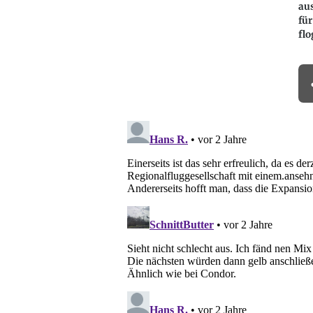
aus
für
fl