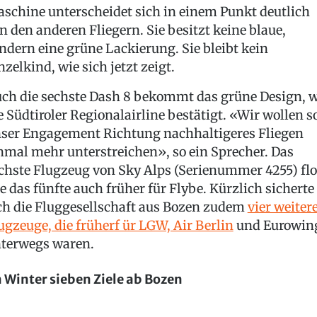
schine unterscheidet sich in einem Punkt deutlich
n den anderen Fliegern. Sie besitzt keine blaue,
ndern eine grüne Lackierung. Sie bleibt kein
nzelkind, wie sich jetzt zeigt.
ch die sechste Dash 8 bekommt das grüne Design, w
e Südtiroler Regionalairline bestätigt. «Wir wollen s
ser Engagement Richtung nachhaltigeres Fliegen
nmal mehr unterstreichen», so ein Sprecher. Das
chste Flugzeug von Sky Alps (Serienummer 4255) fl
e das fünfte auch früher für Flybe. Kürzlich sicherte
ch die Fluggesellschaft aus Bozen zudem
vier weiter
ugzeuge, die früherf ür LGW, Air Berlin
und Eurowin
terwegs waren.
 Winter sieben Ziele ab Bozen