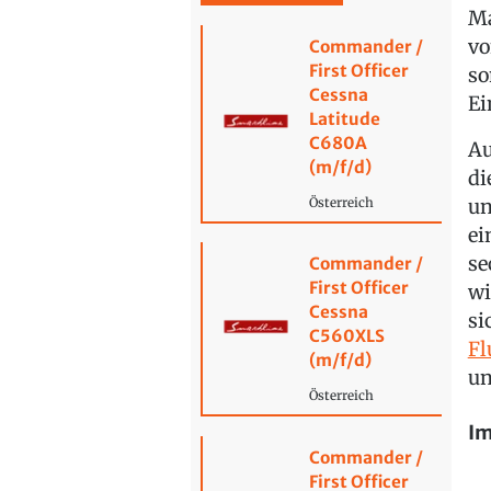
Ma
vo
Commander /
First Officer
so
Cessna
Ei
Latitude
C680A
Au
(m/f/d)
di
un
Österreich
ei
se
Commander /
First Officer
wi
Cessna
si
C560XLS
Fl
(m/f/d)
un
Österreich
Im
Commander /
First Officer