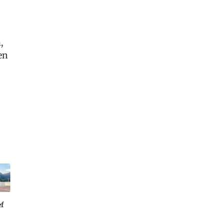
,
en
f