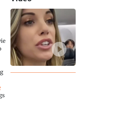
ie
o
og
e
gs