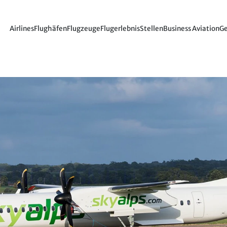
Airlines
Flughäfen
Flugzeuge
Flugerlebnis
Stellen
Business Aviation
Ge