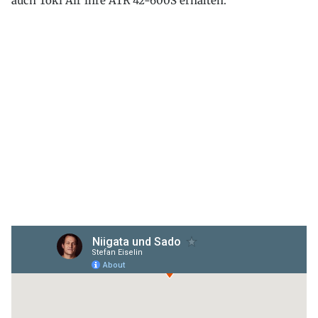
auch Toki Air ihre ATR 42-600S erhalten.