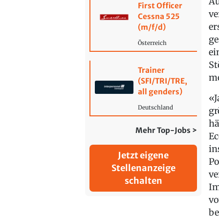
Au
First Officer
ve
Cessna 525
er
(m/f/d)
ge
Österreich
ei
St
Trainer
me
(SFI/TRI/TRE,
all genders)
«J
Deutschland
gr
hä
Mehr Top-Jobs >
Ec
in
Jetzt eigene
Po
Stellenanzeige
ve
schalten
Im
vo
be