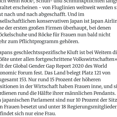
ch wenn Rock-, Schuh- und Schminkpflichten läng
raltet erscheinen - von Fluglinien weltweit werden s
st nach und nach abgeschafft. Und im
sellschaftlichen konservativen Japan ist Japan Airli
ne der ersten großen Firmen überhaupt, bei denen
öckelschuhe und Röcke für Frauen nun bald nicht
hr zum Pflichtprogramm gehören.
apans geschlechtsspezifische Kluft ist bei Weitem d
ößte unter allen fortgeschrittene Volkswirtschaften»
lt der Global Gender Gap Report 2020 des World
onomic Forum fest. Das Land belegt Platz 121 von
sgesamt 153. Nur rund 15 Prozent der höheren
sitionen in der Wirtschaft haben Frauen inne, und s
rdienen rund die Hälfte ihrer männlichen Pendants.
 japanischen Parlament sind nur 10 Prozent der Sit
n Frauen besetzt und unter 18 Regierungsmitglieder
findet sich nur eine Frau.