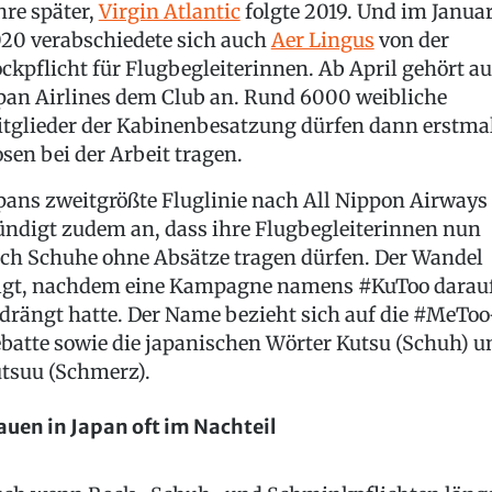
hre später,
Virgin Atlantic
folgte 2019. Und im Janua
20 verabschiedete sich auch
Aer Lingus
von der
ckpflicht für Flugbegleiterinnen. Ab April gehört a
pan Airlines dem Club an. Rund 6000 weibliche
tglieder der Kabinenbesatzung dürfen dann erstma
sen bei der Arbeit tragen.
pans zweitgrößte Fluglinie nach All Nippon Airways
ndigt zudem an, dass ihre Flugbegleiterinnen nun
ch Schuhe ohne Absätze tragen dürfen. Der Wandel
lgt, nachdem eine Kampagne namens #KuToo darau
drängt hatte. Der Name bezieht sich auf die #MeToo
batte sowie die japanischen Wörter Kutsu (Schuh) u
tsuu (Schmerz).
auen in Japan oft im Nachteil