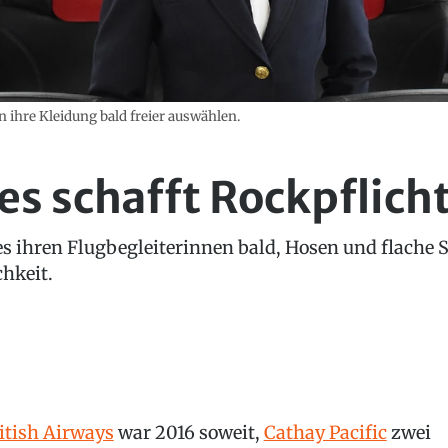
n ihre Kleidung bald freier auswählen.
es schafft Rockpflich
es ihren Flugbegleiterinnen bald, Hosen und flache S
chkeit.
itish Airways
war 2016 soweit,
Cathay Pacific
zwei