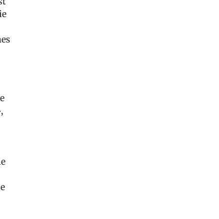
st
ie
nes
ie
,
ie
ze