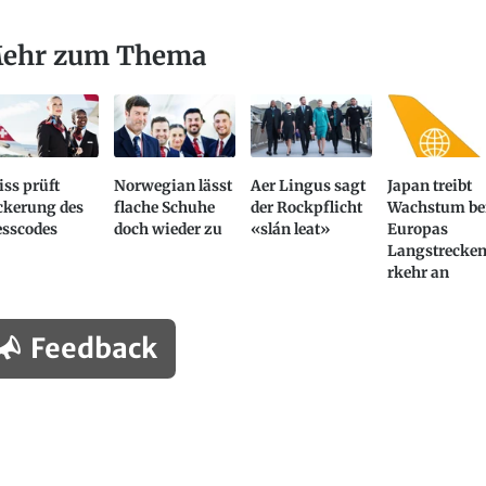
ehr zum Thema
ss prüft
Norwegian lässt
Aer Lingus sagt
Japan treibt
ckerung des
flache Schuhe
der Rockpflicht
Wachstum be
esscodes
doch wieder zu
«slán leat»
Europas
Langstrecke
rkehr an
Feedback