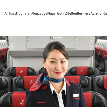
Airlines
Flughäfen
Flugzeuge
Flugerlebnis
Stellen
Business Aviation
Ge