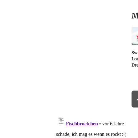
M
Swi
Lo
Dr