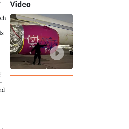
r
Video
uch
ls
f
-
nd