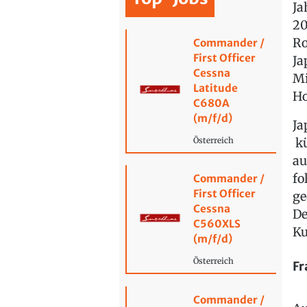
Ja
20
Ro
Commander /
First Officer
Ja
Cessna
Mi
Latitude
Ho
C680A
(m/f/d)
Ja
kü
Österreich
au
fo
Commander /
First Officer
ge
Cessna
De
C560XLS
Ku
(m/f/d)
Österreich
Fr
Commander /