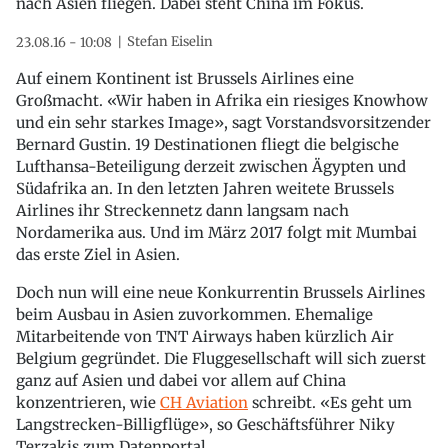
nach Asien fliegen. Dabei steht China im Fokus.
Stefan Eiselin
23.08.16 - 10:08
Auf einem Kontinent ist Brussels Airlines eine
Großmacht. «Wir haben in Afrika ein riesiges Knowhow
und ein sehr starkes Image», sagt Vorstandsvorsitzender
Bernard Gustin. 19 Destinationen fliegt die belgische
Lufthansa-Beteiligung derzeit zwischen Ägypten und
Südafrika an. In den letzten Jahren weitete Brussels
Airlines ihr Streckennetz dann langsam nach
Nordamerika aus. Und im März 2017 folgt mit Mumbai
das erste Ziel in Asien.
Doch nun will eine neue Konkurrentin Brussels Airlines
beim Ausbau in Asien zuvorkommen. Ehemalige
Mitarbeitende von TNT Airways haben kürzlich Air
Belgium gegründet. Die Fluggesellschaft will sich zuerst
ganz auf Asien und dabei vor allem auf China
konzentrieren, wie
CH Aviation
schreibt. «Es geht um
Langstrecken-Billigflüge», so Geschäftsführer Niky
Terzakis zum Datenportal.