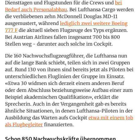
Diensttagen und Flugstunden für die Crews und
bei
Bedarf auch Personalabbau
. Bei Lufthansa Cargo werden
die verbliebenen zehn McDonnell Douglas MD-11
ausgemustert, während
lediglich zwei weitere Boeing
777 F
die aktuell sieben Flugzeuge des Typs ergänzen.
Bei Austrian Airlines fallen insgesamt 700 bis 800
Stellen weg - darunter auch solche im Cockpit.
Die 160 Nachwuchsflugzeugführer, die Lufthansa nun
auf die lange Bank schiebt, teilen sich in zwei Gruppen
auf. Rund 130 von ihnen sind bereits jetzt als Piloten bei
unterschiedlichen Fluglinien der Gruppe im Einsatz.
«Etwa 30 widmen sich derzeit einem anderen Beruf
oder dem Abschluss beziehungsweise Aufbau einer zum
Beispiel akademischen Qualifikation», erklärt die
Sprecherin. Auch in der Vergangenheit gab es bereits
ähnliche Situationen, in denen Lufthansa-Piloten in der
Ausbildung das Warten aufs Cockpit
etwa mit einem Job
als Flugbegleiter
finanzierten.
Schon 850 Nachwuchskräfte übernommen