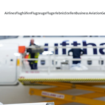
Airlines
Flughäfen
Flugzeuge
Flugerlebnis
Stellen
Business Aviation
Ge