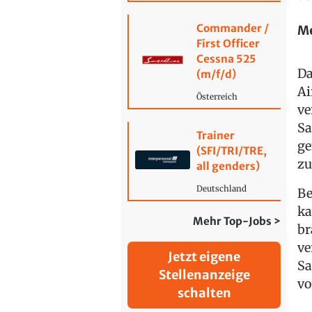
Commander /
Me
First Officer
Cessna 525
Da
(m/f/d)
Ai
Österreich
ve
Sa
Trainer
ge
(SFI/TRI/TRE,
zu
all genders)
Deutschland
Be
ka
Mehr Top-Jobs >
br
ve
Jetzt eigene
Sa
Stellenanzeige
vo
schalten