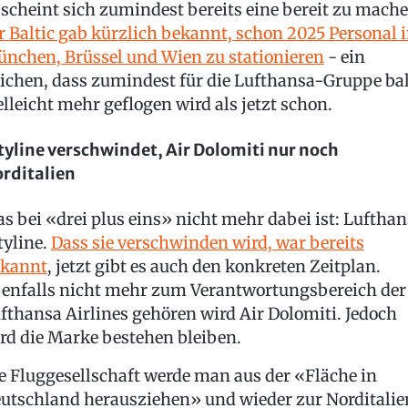
 scheint sich zumindest bereits eine bereit zu mache
r Baltic gab kürzlich bekannt, schon 2025 Personal 
nchen, Brüssel und Wien zu stationieren
- ein
ichen, dass zumindest für die Lufthansa-Gruppe ba
elleicht mehr geflogen wird als jetzt schon.
tyline verschwindet, Air Dolomiti nur noch
rditalien
s bei «drei plus eins» nicht mehr dabei ist: Luftha
tyline.
Dass sie verschwinden wird, war bereits
kannt
, jetzt gibt es auch den konkreten Zeitplan.
enfalls nicht mehr zum Verantwortungsbereich der
fthansa Airlines gehören wird Air Dolomiti. Jedoch
rd die Marke bestehen bleiben.
e Fluggesellschaft werde man aus der «Fläche in
utschland herausziehen» und wieder zur Norditalie