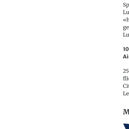
Sp
Lu
«h
ge
Lu
10
Ai
25
fl
Ci
Le
M