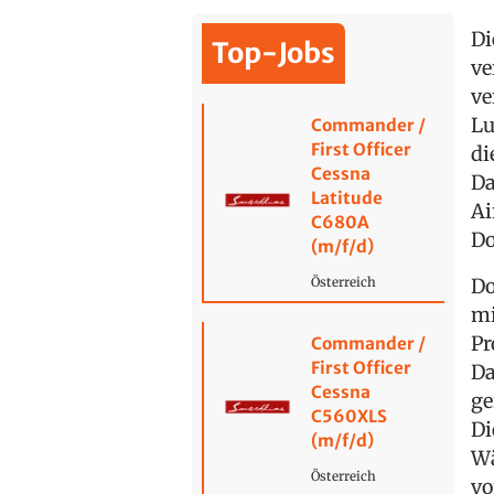
Di
Top-Jobs
ve
ve
Lu
Commander /
First Officer
di
Cessna
Da
Latitude
Ai
C680A
Do
(m/f/d)
Do
Österreich
mi
Pr
Commander /
First Officer
Da
Cessna
ge
C560XLS
Di
(m/f/d)
Wä
Österreich
vo