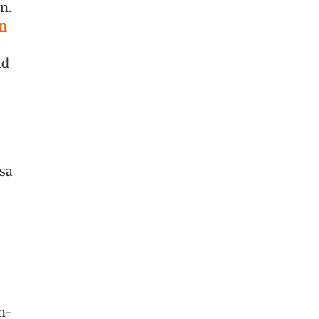
n.
in
ld
nsa
n-