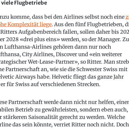
 viele Flugbetriebe
nzu komme, dass bei den Airlines selbst noch eine
z
he Komplexität liege
. Aus den fünf Flugbetrieben, d
 Ritters Aufgabenbereich fallen, sollen daher bis 20
er 2028 «drei plus eins» werden, so der Manager. Zu
n Lufthansa-Airlines gehören dann nur noch
fthansa, City Airlines, Discover und «ein weiterer
rategischer Wet-Lease-Partner», so Ritter. Man stre
ne Partnerschaft an, wie sie die Schwester Swiss mit
lvetic Airways habe. Helvetic fliegt das ganze Jahr
er für Swiss auf verschiedenen Strecken.
ese Partnerschaft werde dann nicht nur helfen, eine
abilen Betrieb zu gewährleisten, sondern eben auch,
r stärkeren Saisonalität gerecht zu werden. Welche
rline das sein könnte, verriet Ritter noch nicht. Doch