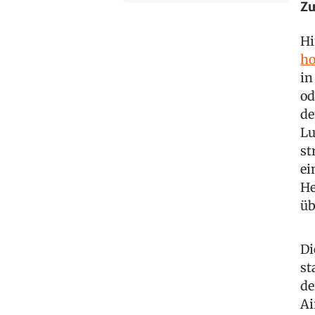
Zu
Hi
ho
in
od
de
Lu
st
ei
He
üb
Di
st
de
Ai