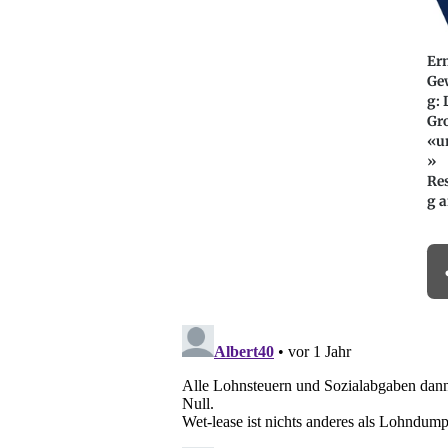
Er
Ge
g: 
Gr
«u
»
Re
g 