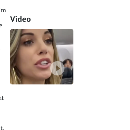
 im
Video
e
a
mt
t.