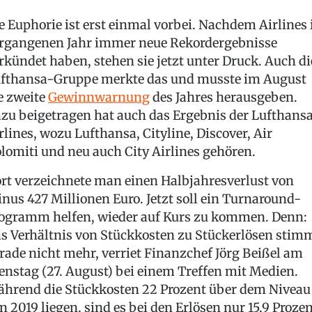
e Euphorie ist erst einmal vorbei. Nachdem Airlines
rgangenen Jahr immer neue Rekordergebnisse
rkündet haben, stehen sie jetzt unter Druck. Auch di
fthansa-Gruppe merkte das und musste im August
e zweite
Gewinnwarnung
des Jahres herausgeben.
zu beigetragen hat auch das Ergebnis der Lufthans
rlines, wozu Lufthansa, Cityline, Discover, Air
lomiti und neu auch City Airlines gehören.
rt verzeichnete man einen Halbjahresverlust von
nus 427 Millionen Euro. Jetzt soll ein Turnaround-
ogramm helfen, wieder auf Kurs zu kommen. Denn:
s Verhältnis von Stückkosten zu Stückerlösen stim
rade nicht mehr, verriet Finanzchef Jörg Beißel am
enstag (27. August) bei einem Treffen mit Medien.
hrend die Stückkosten 22 Prozent über dem Niveau
n 2019 liegen, sind es bei den Erlösen nur 15,9 Prozen