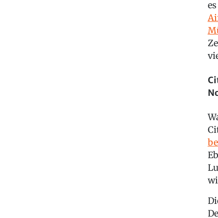
es
Ai
Mü
Ze
vi
Ci
No
Wa
Ci
be
Eb
Lu
wi
Di
De