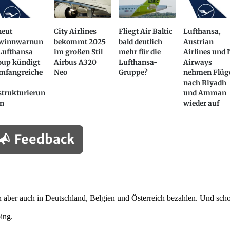
neut
City Airlines
Fliegt Air Baltic
Lufthansa,
winnwarnun
bekommt 2025
bald deutlich
Austrian
Lufthansa
im großen Stil
mehr für die
Airlines und 
oup kündigt
Airbus A320
Lufthansa-
Airways
mfangreiche
Neo
Gruppe?
nehmen Flüg
nach Riyadh
strukturierun
und Amman
an
wieder auf
Feedback