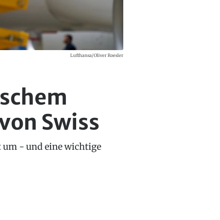
Lufthansa/Oliver Roesler
gischem
von Swiss
t um - und eine wichtige