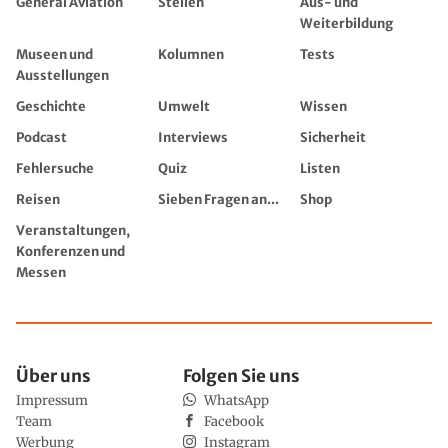
General Aviation
Stellen
Aus- und
Weiterbildung
Museen und
Kolumnen
Tests
Ausstellungen
Geschichte
Umwelt
Wissen
Podcast
Interviews
Sicherheit
Fehlersuche
Quiz
Listen
Reisen
Sieben Fragen an...
Shop
Veranstaltungen,
Konferenzen und
Messen
Über uns
Folgen Sie uns
Impressum
WhatsApp
Team
Facebook
Werbung
Instagram