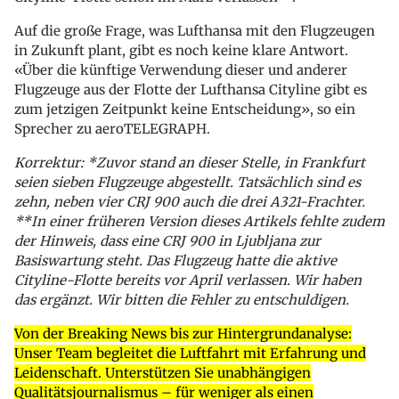
Auf die große Frage, was Lufthansa mit den Flugzeugen
in Zukunft plant, gibt es noch keine klare Antwort.
«Über die künftige Verwendung dieser und anderer
Flugzeuge aus der Flotte der Lufthansa Cityline gibt es
zum jetzigen Zeitpunkt keine Entscheidung», so ein
Sprecher zu aeroTELEGRAPH.
Korrektur: *Zuvor stand an dieser Stelle, in Frankfurt
seien sieben Flugzeuge abgestellt. Tatsächlich sind es
zehn, neben vier CRJ 900 auch die drei A321-Frachter.
**In einer früheren Version dieses Artikels fehlte zudem
der Hinweis, dass eine CRJ 900 in Ljubljana zur
Basiswartung steht. Das Flugzeug hatte die aktive
Cityline-Flotte bereits vor April verlassen. Wir haben
das ergänzt. Wir bitten die Fehler zu entschuldigen.
Von der Breaking News bis zur Hintergrundanalyse:
Unser Team begleitet die Luftfahrt mit Erfahrung und
Leidenschaft. Unterstützen Sie unabhängigen
Qualitätsjournalismus – für weniger als einen