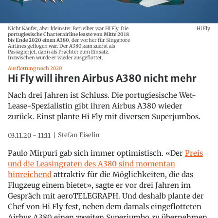
Nicht Käufer, aber kleinster Betreiber war Hi Fly. Die
Hi Fly
portugiesische Charterairline leaste von Mitte 2018
bis Ende 2020 einen A380
, der vorher für Singapore
Airlines geflogen war. Der A380 kam zuerst als
Passagierjet, dann als Prachter zum Einsatz.
Inzwischen wurde er wieder ausgeflottet.
Ausflottung noch 2020
Hi Fly will ihren Airbus A380 nicht mehr
Nach drei Jahren ist Schluss. Die portugiesische Wet-
Lease-Spezialistin gibt ihren Airbus A380 wieder
zurück. Einst plante Hi Fly mit diversen Superjumbos.
Stefan Eiselin
03.11.20 - 11:11
Paulo Mirpuri gab sich immer optimistisch. «Der
Preis
und die Leasingraten des A380 sind momentan
hinreichend
attraktiv für die Möglichkeiten, die das
Flugzeug einem bietet», sagte er vor drei Jahren im
Gespräch mit aeroTELEGRAPH. Und deshalb plante der
Chef von Hi Fly fest, neben dem damals eingeflotteten
Airbus A380 einen zweiten Superjumbo zu übernehmen.