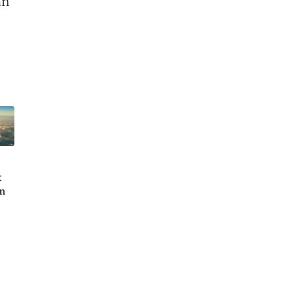
an
t
um