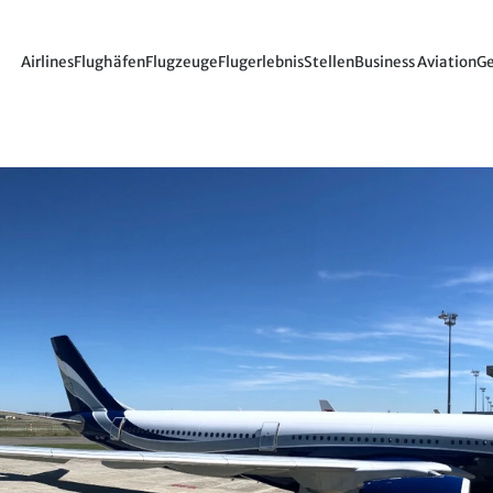
Airlines
Flughäfen
Flugzeuge
Flugerlebnis
Stellen
Business Aviation
Ge