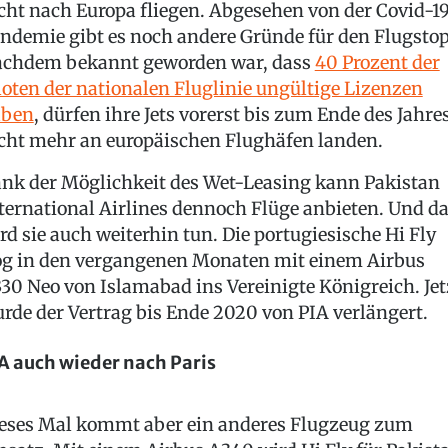
cht nach Europa fliegen. Abgesehen von der Covid-1
ndemie gibt es noch andere Gründe für den Flugstop
chdem bekannt geworden war, dass
40 Prozent der
loten der nationalen Fluglinie ungültige Lizenzen
aben
, dürfen ihre Jets vorerst bis zum Ende des Jahre
cht mehr an europäischen Flughäfen landen.
nk der Möglichkeit des Wet-Leasing kann Pakistan
ternational Airlines dennoch Flüge anbieten. Und d
rd sie auch weiterhin tun. Die portugiesische Hi Fly
og in den vergangenen Monaten mit einem Airbus
30 Neo von Islamabad ins Vereinigte Königreich. Jet
rde der Vertrag bis Ende 2020 von PIA verlängert.
A auch wieder nach Paris
eses Mal kommt aber ein anderes Flugzeug zum