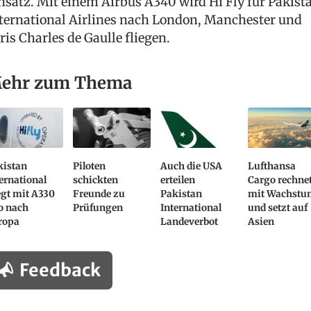
nsatz. Mit einem Airbus A340 wird Hi Fly für Pakist
ternational Airlines nach London, Manchester und
ris Charles de Gaulle fliegen.
ehr zum Thema
kistan
Piloten
Auch die USA
Lufthansa
ernational
schickten
erteilen
Cargo rechne
egt mit A330
Freunde zu
Pakistan
mit Wachst
o nach
Prüfungen
International
und setzt auf
ropa
Landeverbot
Asien
Feedback