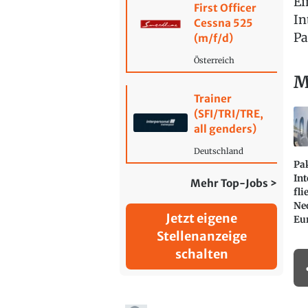
Ei
First Officer
In
Cessna 525
Pa
(m/f/d)
Österreich
M
Trainer
(SFI/TRI/TRE,
all genders)
Deutschland
Pa
Int
Mehr Top-Jobs >
fli
Ne
Jetzt eigene
Eu
Stellenanzeige
schalten