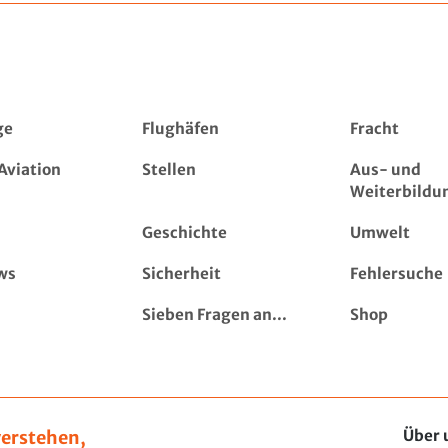
ge
Flughäfen
Fracht
Aviation
Stellen
Aus- und
Weiterbildu
Geschichte
Umwelt
ws
Sicherheit
Fehlersuche
Sieben Fragen an...
Shop
erstehen,
Über 