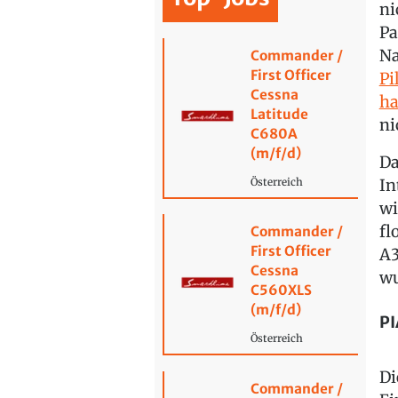
ni
Pa
Na
Commander /
First Officer
Pi
Cessna
h
Latitude
ni
C680A
(m/f/d)
Da
In
Österreich
wi
fl
Commander /
First Officer
A3
Cessna
wu
C560XLS
(m/f/d)
PI
Österreich
Di
Commander /