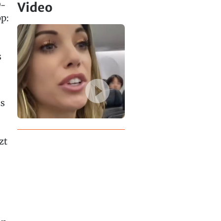
9-
Video
p:
s
as
zt