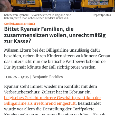
Kabine von Ryanair: Die Airline erhebt in England eine
Depositphotos
Gebühr, wenn man neben seinen Kindern sitzen will.
Großbritannien ermittelt
Bittet Ryanair Familien, die
zusammensitzen wollen, unrechtmäßig
zur Kasse?
Müssen Eltern bei der Billigairline unzulässig dafür
bezahlen, neben ihren Kindern sitzen zu können? Genau
das untersucht nun die britische Wettbewerbsbehörde.
Für Ryanair könnte der Fall richtig teuer werden.
Benjamin Recklies
11.06.26 - 19:06
Ryanair steht immer wieder im Konflikt mit dem
Verbraucherschutz. Zuletzt hat im Februar ein
belgisches Gericht mehrere Geschäftspraktiken der
Billigairline als irreführend eingestuft
. Beanstandet
wurde vor allem die Darstellung der Tarifpakete.
Kunden würden zu teureren Paketen gedrängt. Es gab