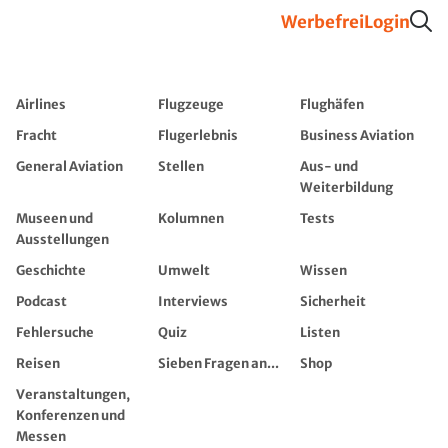
Werbefrei
Login
Airlines
Flugzeuge
Flughäfen
Fracht
Flugerlebnis
Business Aviation
General Aviation
Stellen
Aus- und
Weiterbildung
Museen und
Kolumnen
Tests
Ausstellungen
Geschichte
Umwelt
Wissen
Podcast
Interviews
Sicherheit
Fehlersuche
Quiz
Listen
Reisen
Sieben Fragen an...
Shop
Veranstaltungen,
Konferenzen und
Messen