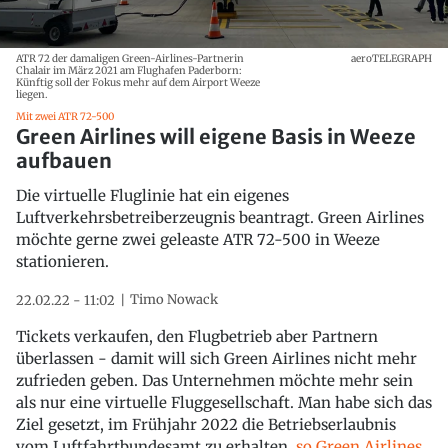
ATR 72 der damaligen Green-Airlines-Partnerin
aeroTELEGRAPH
Chalair im März 2021 am Flughafen Paderborn:
Künftig soll der Fokus mehr auf dem Airport Weeze
liegen.
Mit zwei ATR 72-500
Green Airlines will eigene Basis in Weeze
aufbauen
Die virtuelle Fluglinie hat ein eigenes
Luftverkehrsbetreiberzeugnis beantragt. Green Airlines
möchte gerne zwei geleaste ATR 72-500 in Weeze
stationieren.
Timo Nowack
22.02.22 - 11:02
Tickets verkaufen, den Flugbetrieb aber Partnern
überlassen - damit will sich Green Airlines nicht mehr
zufrieden geben. Das Unternehmen möchte mehr sein
als nur eine virtuelle Fluggesellschaft. Man habe sich das
Ziel gesetzt, im Frühjahr 2022 die Betriebserlaubnis
vom Luftfahrtbundesamt zu erhalten,
so Green Airlines