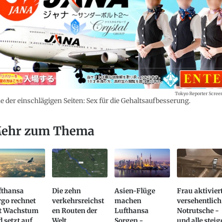
Tokyo Reporter Scree
e der einschlägigen Seiten: Sex für die Gehaltsaufbesserung.
ehr zum Thema
fthansa
Die zehn
Asien-Flüge
Frau aktivier
rgo rechnet
verkehrsreichst
machen
versehentlich
t Wachstum
en Routen der
Lufthansa
Notrutsche -
 setzt auf
Welt
Sorgen -
und alle stei