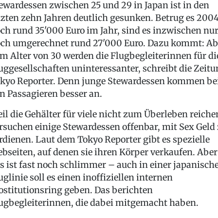
ewardessen zwischen 25 und 29 in Japan ist in den
tzten zehn Jahren deutlich gesunken. Betrug es 200
ch rund 35'000 Euro im Jahr, sind es inzwischen nu
ch umgerechnet rund 27'000 Euro. Dazu kommt: Ab
m Alter von 30 werden die Flugbegleiterinnen für di
uggesellschaften uninteressanter, schreibt die Zeit
kyo Reporter. Denn junge Stewardessen kommen be
n Passagieren besser an.
il die Gehälter für viele nicht zum Überleben reiche
rsuchen einige Stewardessen offenbar, mit Sex Geld
rdienen. Laut dem Tokyo Reporter gibt es spezielle
bseiten, auf denen sie ihren Körper verkaufen. Aber
s ist fast noch schlimmer – auch in einer japanisch
uglinie soll es einen inoffiziellen internen
ostitutionsring geben. Das berichten
ugbegleiterinnen, die dabei mitgemacht haben.