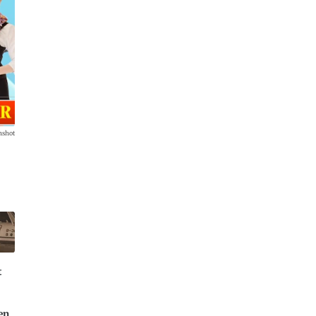
nshot
t
gen