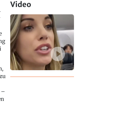
Video
4
r
e
ung
i
n,
 zu
 –
en