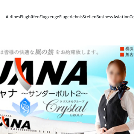
Airlines
Flughäfen
Flugzeuge
Flugerlebnis
Stellen
Business Aviation
Ge