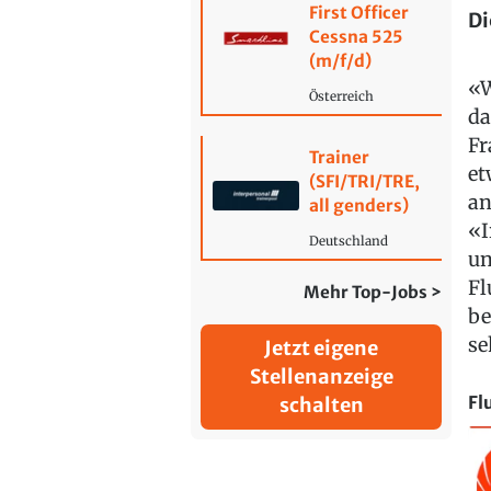
First Officer
Di
Cessna 525
(m/f/d)
«W
Österreich
da
Fr
Trainer
et
(SFI/TRI/TRE,
an
all genders)
«I
Deutschland
un
Fl
Mehr Top-Jobs >
be
se
Jetzt eigene
Stellenanzeige
Fl
schalten