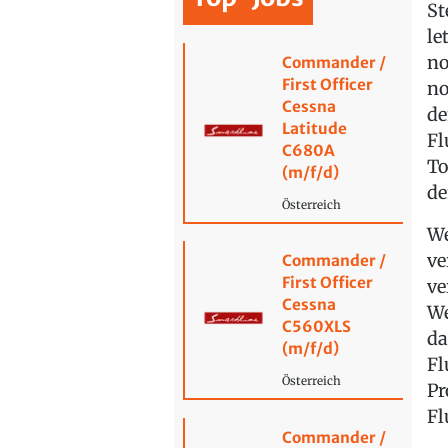
St
le
no
Commander /
First Officer
no
Cessna
de
Latitude
Fl
C680A
To
(m/f/d)
de
Österreich
We
ve
Commander /
First Officer
ve
Cessna
We
C560XLS
da
(m/f/d)
Fl
Österreich
Pr
Fl
Commander /