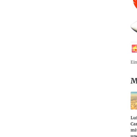
Ein
M
Lu
Ca
mi
und