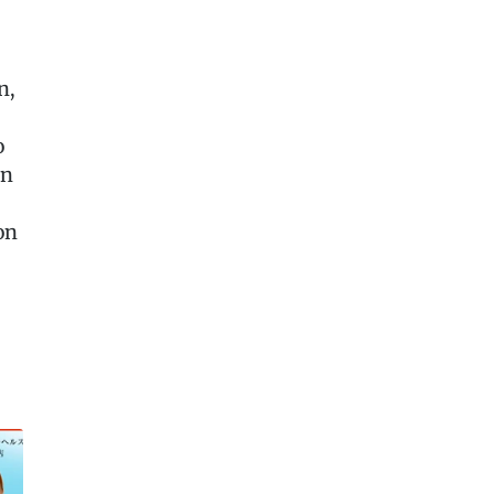
n,
o
en
on