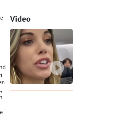
te
Video
b
und
er
en
,
n
te