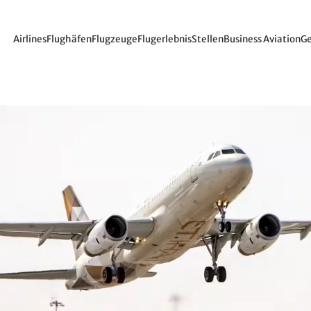
Airlines
Flughäfen
Flugzeuge
Flugerlebnis
Stellen
Business Aviation
Ge