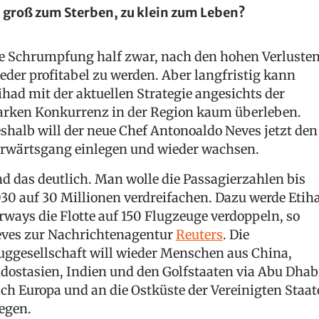
 groß zum Sterben, zu klein zum Leben?
e Schrumpfung half zwar, nach den hohen Verluste
eder profitabel zu werden. Aber langfristig kann
ihad mit der aktuellen Strategie angesichts der
arken Konkurrenz in der Region kaum überleben.
shalb will der neue Chef Antonoaldo Neves jetzt den
rwärtsgang einlegen und wieder wachsen.
d das deutlich. Man wolle die Passagierzahlen bis
30 auf 30 Millionen verdreifachen. Dazu werde Etih
rways die Flotte auf 150 Flugzeuge verdoppeln, so
ves zur Nachrichtenagentur
Reuters
. Die
uggesellschaft will wieder Menschen aus China,
dostasien, Indien und den Golfstaaten via Abu Dhab
ch Europa und an die Ostküste der Vereinigten Staat
iegen.