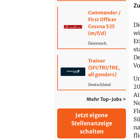
Zu
Commander /
First Officer
Di
Cessna 525
wi
(m/f/d)
Et
Österreich
st
De
Trainer
Vo
(SFI/TRI/TRE,
all genders)
Un
Deutschland
20
Ai
Mehr Top-Jobs >
Ne
Fl
Jetzt eigene
Sü
Stellenanzeige
na
schalten
fl