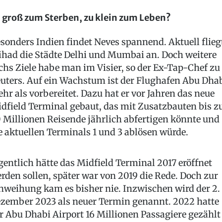
 groß zum Sterben, zu klein zum Leben?
sonders Indien findet Neves spannend. Aktuell flieg
ihad die Städte Delhi und Mumbai an. Doch weitere
chs Ziele habe man im Visier, so der Ex-Tap-Chef zu
uters. Auf ein Wachstum ist der Flughafen Abu Dha
hr als vorbereitet. Dazu hat er vor Jahren das neue
dfield Terminal gebaut, das mit Zusatzbauten bis z
 Millionen Reisende jährlich abfertigen könnte und
e aktuellen Terminals 1 und 3 ablösen würde.
gentlich hätte das Midfield Terminal 2017 eröffnet
rden sollen, später war von 2019 die Rede. Doch zur
nweihung kam es bisher nie. Inzwischen wird der 2.
zember 2023 als neuer Termin genannt. 2022 hatte
r Abu Dhabi Airport 16 Millionen Passagiere gezählt