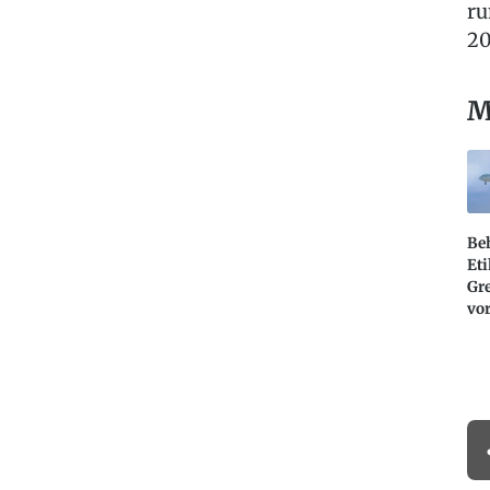
ru
20
M
Beh
Et
Gr
vo