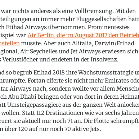
 war nichts anderes als eine Vollbremsung. Mit den
teiligungen an immer mehr Fluggesellschaften hat
ch Etihad Airways übernommen. Prominentestes
ispiel war
Air Berlin, die im August 2017 den Betrie
nstellen
musste. Aber auch Alitalia, Darwin/Etihad
gional, Air Seychelles und Jet Airways erwiesen sich
s Verlustlöcher und endeten in der Insolvenz.
d so begrub Etihad 2018 ihre Wachstumsstrategie 
hrumpfte. Fortan eiferte sie nicht mehr Emirates od
tar Airways nach, sondern wollte vor allem Mensch
ch Abu Dhabi bringen oder von dort in deren Heimat
att Umsteigepassagiere aus der ganzen Welt anlocke
 wollen. Statt 112 Destinationen wie vor sechs Jahren
euert sie aktuell nur noch 71 an. Die Flotte schrumpf
n über 120 auf nur noch 70 aktive Jets.