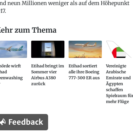
nd neun Millionen weniger als auf dem Höhepunkt
17.
ehr zum Thema
örde wirft
Etihad bringt im
Etihad sortiert
Vereinigte
ihad
Sommer vier
alle ihre Boeing
Arabische
eenwashing
Airbus A380
777-300 ER aus
Emirate und
r
zurück
Ägypten
schaffen
Spielraum fü
mehr Flüge
Feedback