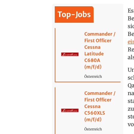
Es
Top-Jobs
Be
si
Be
Commander /
First Officer
ei
Cessna
Re
Latitude
al
C680A
(m/f/d)
Un
sc
Österreich
Qa
na
Commander /
First Officer
st
Cessna
zu
C560XLS
st
(m/f/d)
vo
Österreich