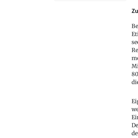
Zu
Be
Et
se
Re
me
Mi
80
di
Ei
we
Ei
De
de