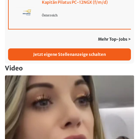
Kapitän Pilatus PC-12NGX (f/m/d)
Österreich
Mehr Top-Jobs >
Jetzt eigene Stellenanzeige schalten
Video