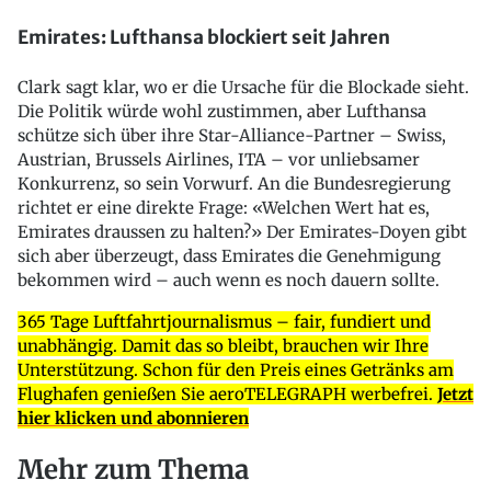
Emirates: Lufthansa blockiert seit Jahren
Clark sagt klar, wo er die Ursache für die Blockade sieht.
Die Politik würde wohl zustimmen, aber Lufthansa
schütze sich über ihre Star-Alliance-Partner – Swiss,
Austrian, Brussels Airlines, ITA – vor unliebsamer
Konkurrenz, so sein Vorwurf. An die Bundesregierung
richtet er eine direkte Frage: «Welchen Wert hat es,
Emirates draussen zu halten?» Der Emirates-Doyen gibt
sich aber überzeugt, dass Emirates die Genehmigung
bekommen wird – auch wenn es noch dauern sollte.
365 Tage Luftfahrtjournalismus – fair, fundiert und
unabhängig. Damit das so bleibt, brauchen wir Ihre
Unterstützung. Schon für den Preis eines Getränks am
Flughafen genießen Sie aeroTELEGRAPH werbefrei.
Jetzt
hier klicken und abonnieren
Mehr zum Thema