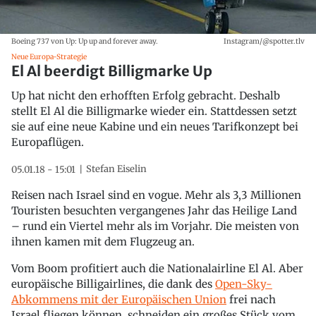
Boeing 737 von Up: Up up and forever away.
Instagram/@spotter.tlv
Neue Europa-Strategie
El Al beerdigt Billigmarke Up
Up hat nicht den erhofften Erfolg gebracht. Deshalb
stellt El Al die Billigmarke wieder ein. Stattdessen setzt
sie auf eine neue Kabine und ein neues Tarifkonzept bei
Europaflügen.
Stefan Eiselin
05.01.18 - 15:01
Reisen nach Israel sind en vogue. Mehr als 3,3 Millionen
Touristen besuchten vergangenes Jahr das Heilige Land
– rund ein Viertel mehr als im Vorjahr. Die meisten von
ihnen kamen mit dem Flugzeug an.
Vom Boom profitiert auch die Nationalairline El Al. Aber
europäische Billigairlines, die dank des
Open-Sky-
Abkommens mit der Europäischen Union
frei nach
Israel fliegen können, schneiden ein großes Stück vom