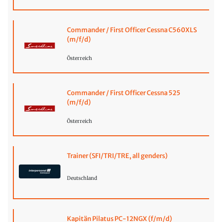
Commander / First Officer Cessna C560XLS
(m/f/d)
Österreich
Commander / First Officer Cessna 525
(m/f/d)
Österreich
Trainer (SFI/TRI/TRE, all genders)
Deutschland
Kapitän Pilatus PC-12NGX (f/m/d)