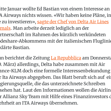
tte Januar wollte Ed Bastian von einem Interesse an
A Airways nichts wissen. «Wir haben keine Pläne, i
e zu investieren»,
sagte der Chef von Delta Air Lines
amals
. Man arbeite derzeit lediglich an der
rtnerschaft im Rahmen des kürzlich verkündeten
deshare-Abkommens mit der italienischen Fluglini
klärte Bastian.
n berichtet die Zeitung
La Repubblica
am Donnerst
0. März) allerdings, Delta habe zusammen mit Air
ance-KLM doch eine formelle Interessenbekundung
r Ita Airways abgegeben. Das Blatt beruft sich auf e
gierungsquelle, die das unterzeichnete Schreiben
sehen hat. Laut den Informationen wollen die Airlin
r Allianz Sky Team mit Hilfe eines Finanzinvestors 
hrheit an ITA Airways übernehmen.