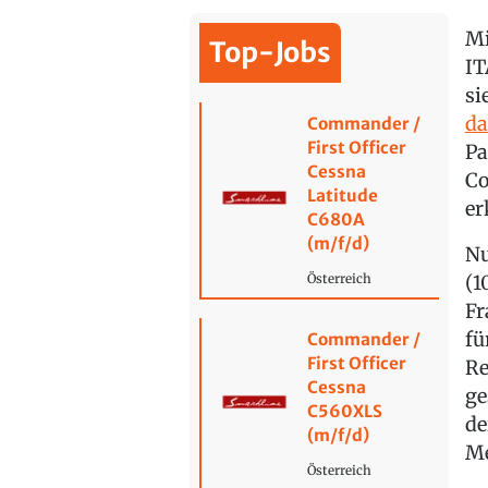
Mi
Top-Jobs
IT
si
d
Commander /
First Officer
Pa
Cessna
Co
Latitude
er
C680A
(m/f/d)
Nu
(1
Österreich
Fr
fü
Commander /
First Officer
Re
Cessna
ge
C560XLS
de
(m/f/d)
Me
Österreich