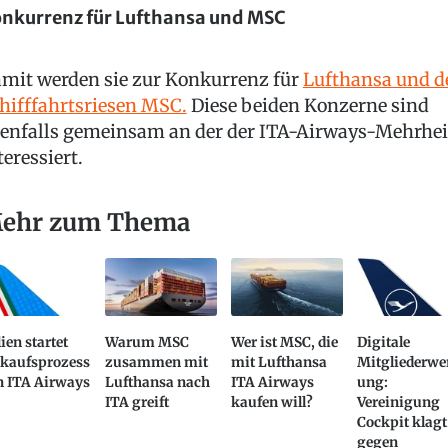
nkurrenz für Lufthansa und MSC
mit werden sie zur Konkurrenz für
Lufthansa und d
hifffahrtsriesen MSC.
Diese beiden Konzerne sind
enfalls gemeinsam an der der ITA-Airways-Mehrhei
teressiert.
ehr zum Thema
lien startet
Warum MSC
Wer ist MSC, die
Digitale
rkaufsprozess
zusammen mit
mit Lufthansa
Mitgliederwe
n ITA Airways
Lufthansa nach
ITA Airways
ung:
ITA greift
kaufen will?
Vereinigung
Cockpit klagt
gegen