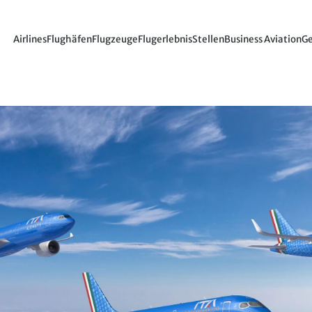
Airlines
Flughäfen
Flugzeuge
Flugerlebnis
Stellen
Business Aviation
Ge