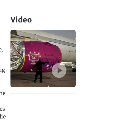
n
Video
e,
ag
ine
es
die