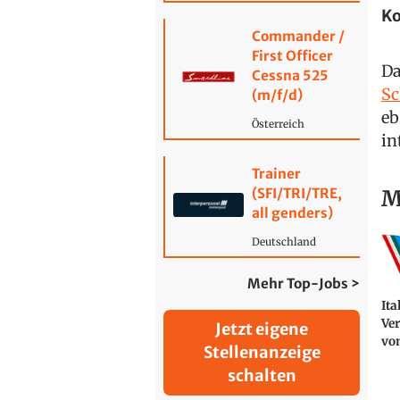
Ko
Commander /
First Officer
Da
Cessna 525
Sc
(m/f/d)
eb
Österreich
in
Trainer
M
(SFI/TRI/TRE,
all genders)
Deutschland
Mehr Top-Jobs >
Ita
Ve
Jetzt eigene
vo
Stellenanzeige
schalten