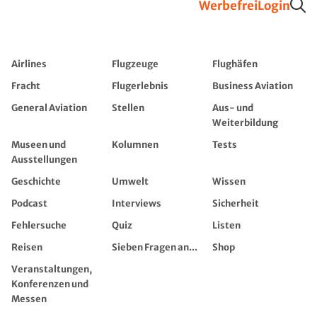
Werbefrei
Login
Airlines
Flugzeuge
Flughäfen
Fracht
Flugerlebnis
Business Aviation
General Aviation
Stellen
Aus- und
Weiterbildung
Museen und
Kolumnen
Tests
Ausstellungen
Geschichte
Umwelt
Wissen
Podcast
Interviews
Sicherheit
Fehlersuche
Quiz
Listen
Reisen
Sieben Fragen an...
Shop
Veranstaltungen,
Konferenzen und
Messen