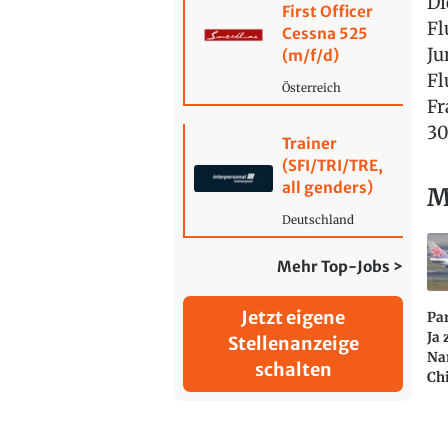
Di
First Officer
Fl
Cessna 525
Ju
(m/f/d)
Fl
Österreich
Fr
30
Trainer
(SFI/TRI/TRE,
all genders)
M
Deutschland
Mehr Top-Jobs >
Jetzt eigene
Pa
Ja
Stellenanzeige
Na
schalten
Chi