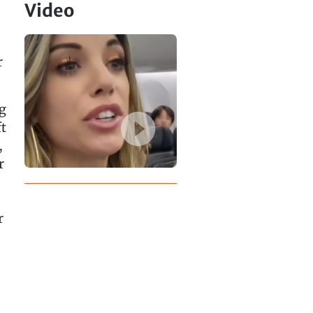
Video
r
ng
t
,
r
r