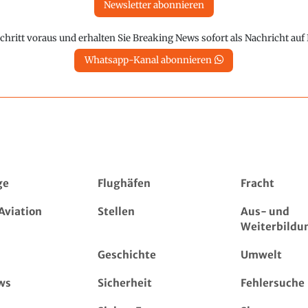
Newsletter abonnieren
chritt voraus und erhalten Sie Breaking News sofort als Nachricht au
Whatsapp-Kanal abonnieren
ge
Flughäfen
Fracht
Aviation
Stellen
Aus- und
Weiterbildu
Geschichte
Umwelt
ws
Sicherheit
Fehlersuche