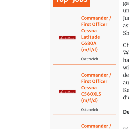
ga
un
Ju
Commander /
First Officer
as
Cessna
Sh
Latitude
C680A
Ch
(m/f/d)
74
ha
Österreich
wi
de
Commander /
First Officer
au
Cessna
Ke
C560XLS
di
(m/f/d)
Österreich
De
Commander /