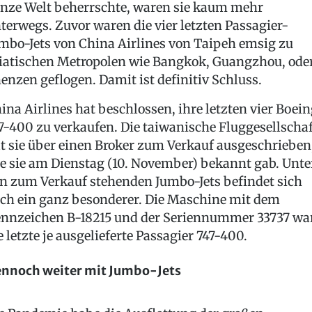
nze Welt beherrschte, waren sie kaum mehr
terwegs. Zuvor waren die vier letzten Passagier-
mbo-Jets von China Airlines von Taipeh emsig zu
iatischen Metropolen wie Bangkok, Guangzhou, ode
enzen geflogen. Damit ist definitiv Schluss.
ina Airlines hat beschlossen, ihre letzten vier Boei
7-400 zu verkaufen. Die taiwanische Fluggesellschaf
t sie über einen Broker zum Verkauf ausgeschrieben
e sie am Dienstag (10. November) bekannt gab. Unte
n zum Verkauf stehenden Jumbo-Jets befindet sich
ch ein ganz besonderer. Die Maschine mit dem
nnzeichen B-18215 und der Seriennummer 33737 wa
e letzte je ausgelieferte Passagier 747-400.
nnoch weiter mit Jumbo-Jets