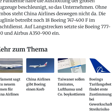
e Pandemie habe die Ausflottung der großen
ugzeuge beschleunigt, so das Unternehmen. Ohne
mbos steht China Airlines deswegen nicht da. Die
uglinie betreibt noch 18 Boeing 747-400 F im
achtdienst. Auf Langstrecken setzte sie Boeing 777-
0 und Airbus A350-900 ein.
ehr zum Thema
rlament sagt
China Airlines
Taiwaner sollen
Boeings
 zu neuem
gibt Boeing
Emirates,
Tarifangebot
men für
einen Korb
Lufthansa und
findet erste
na Airlines
Co. boykottieren
Zustimmung
bei
Gewerkschaft
Streikrisiko