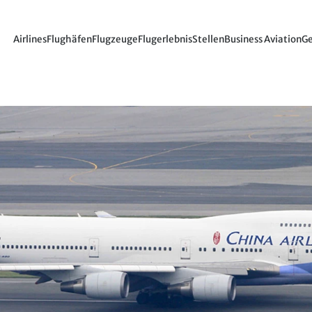
Airlines
Flughäfen
Flugzeuge
Flugerlebnis
Stellen
Business Aviation
Ge