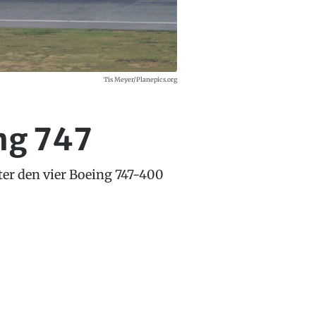
Tis Meyer/Planepics.org
ing 747
ter den vier Boeing 747-400