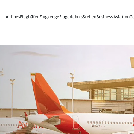
Airlines
Flughäfen
Flugzeuge
Flugerlebnis
Stellen
Business Aviation
Ge