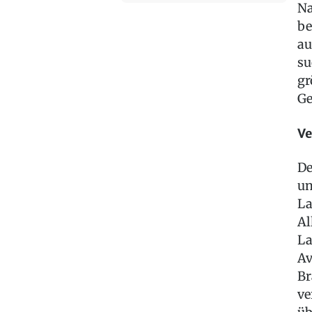
Na
be
au
su
gr
Ge
Ve
De
un
La
Al
La
Av
Br
ve