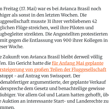
 Freitag (17. Mai) war es bei Avianca Brasil noch
higer als sonst in den letzten Wochen. Die
uggesellschaft musste 31 ihrer verbliebenen 42
glichen Flüge streichen, weil ihre Piloten und
ugbegleiter streikten. Die Angestellten protestierten
mit gegen die Entlassung von 900 ihrer Kollegen in
eser Woche.
e Zukunft von Avianca Brasil bleibt derweil völlig
fen. Ein Gericht hatte die
für Anfang Mai geplante
rsteigerung von großen Teilen der Fluggesellschaft
stoppt - auf Antrag von Swissport. Der
denabfertiger argumentierte, der geplante Verkauf
derspreche dem Gesetz und benachteilige gewisse
äubiger. Vor allem Gol und Latam hatten gehofft, üb
e Auktion an interessante Start- und Landerechte zu
ommen.