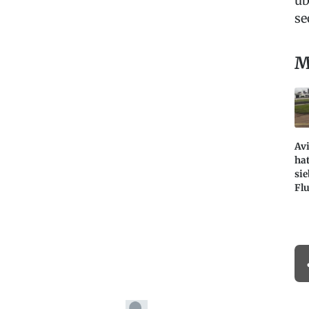
üb
se
M
Avi
hat
si
Fl