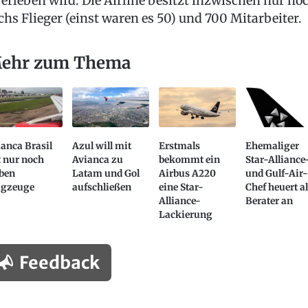
erleben wird. Die Airline besitzt inzwischen nur no
chs Flieger (einst waren es 50) und 700 Mitarbeiter.
ehr zum Thema
anca Brasil
Azul will mit
Erstmals
Ehemaliger
 nur noch
Avianca zu
bekommt ein
Star-Alliance
eben
Latam und Gol
Airbus A220
und Gulf-Air
ugzeuge
aufschließen
eine Star-
Chef heuert a
Alliance-
Berater an
Lackierung
Feedback