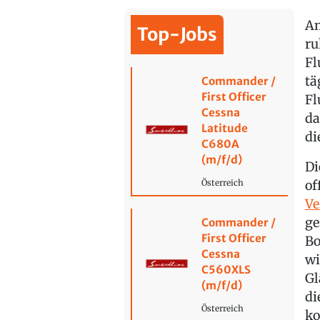
Am
Top-Jobs
ru
Fl
tä
Commander /
First Officer
Fl
Cessna
da
Latitude
di
C680A
(m/f/d)
Di
of
Österreich
Ve
ge
Commander /
First Officer
Bo
Cessna
wi
C560XLS
Gl
(m/f/d)
di
Österreich
k