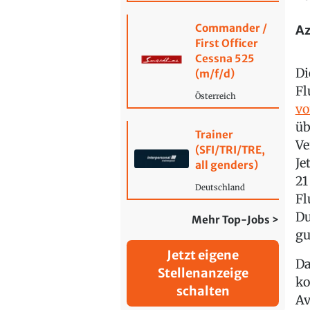
Commander /
Az
First Officer
Cessna 525
Di
(m/f/d)
Fl
Österreich
vo
üb
Trainer
Ve
(SFI/TRI/TRE,
Je
all genders)
21
Deutschland
Fl
Du
Mehr Top-Jobs >
gu
Jetzt eigene
Da
Stellenanzeige
ko
schalten
Av