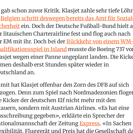
 gab schon zuvor Kritik. Klasjet zahle sehr tiefe Löh
n
Belgien schritt deswegen bereits das Amt für Sozial
cherheit
ein. Doch der Deutsche Fußball-Bund hielt 
r litauischen Charterairline fest und flog auch nach
r EM mit ihr. Doch bei der
Rückkehr von einem WM
alifikationsspiel in Island
musste die Boeing 737 vo
asjet wegen einer Panne ungeplant landen. Die Kick
men deshalb erst Stunden später wieder in
utschland an.
mit hat Klasjet offenbar den Zorn des DFB auf sich
zogen. Denn zum Spiel nach Nordmadezonien floge
e Kicker der deutschen Elf nicht mehr mit den
tauern, sondern mit Austrian Airlines. «Es hat eine
sschreibung gegeben», erklärte ein Sprecher der
tionalmannschaft der Zeitung
Express
. «In Sachen
exibilität, Fluggerät und Preis hat die Gesellschaft d