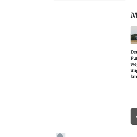
M
De
Fu
we
un
la