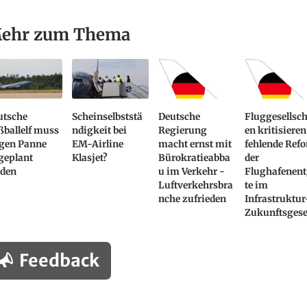
ehr zum Thema
utsche
Scheinselbststä
Deutsche
Fluggesellsch
ßballelf muss
ndigkeit bei
Regierung
en kritisieren
gen Panne
EM-Airline
macht ernst mit
fehlende Ref
geplant
Klasjet?
Bürokratieabba
der
nden
u im Verkehr -
Flughafenent
Luftverkehrsbra
te im
nche zufrieden
Infrastruktur
Zukunftsgese
Feedback