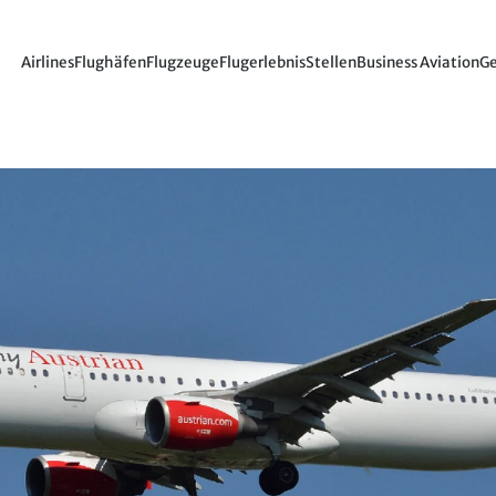
Airlines
Flughäfen
Flugzeuge
Flugerlebnis
Stellen
Business Aviation
Ge