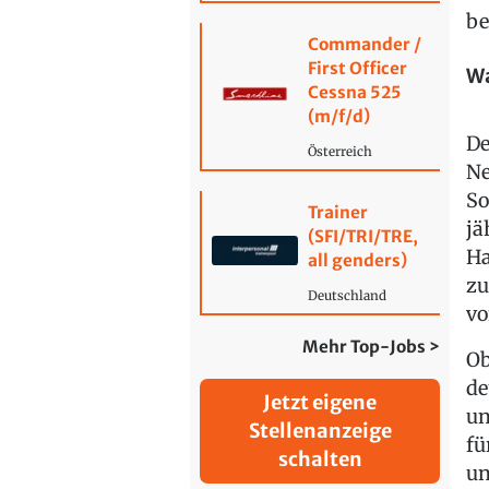
be
Commander /
First Officer
Wa
Cessna 525
(m/f/d)
De
Österreich
Ne
So
Trainer
jä
(SFI/TRI/TRE,
Ha
all genders)
zu
Deutschland
vo
Mehr Top-Jobs >
Ob
de
Jetzt eigene
un
Stellenanzeige
fü
schalten
un