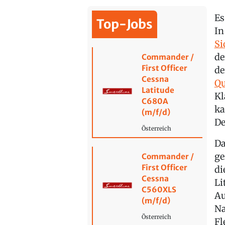
Es
Top-Jobs
I
Si
de
Commander /
First Officer
de
Cessna
Qu
Latitude
Kl
C680A
ka
(m/f/d)
De
Österreich
Da
ge
Commander /
First Officer
di
Cessna
Li
C560XLS
Au
(m/f/d)
Na
Österreich
Fl