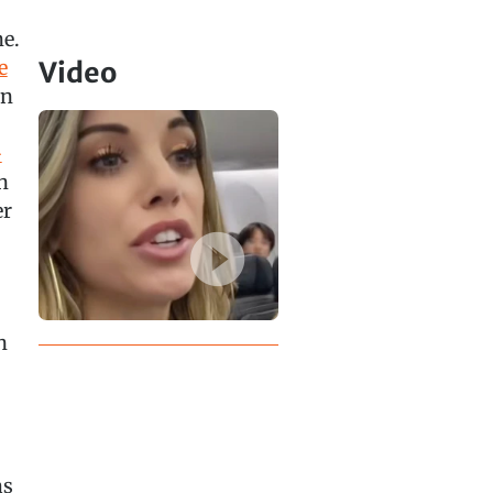
ne.
e
Video
an
-
n
er
n
as