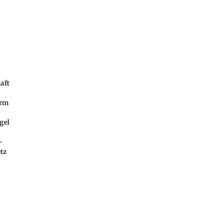
aft
orm
gel
-
tz