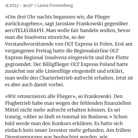
Laura Frommberg
31.07.12 - 16:07
«Um drei Uhr nachts begannen wir, die Flieger
zurückzugeben», sagt Jaroslaw Frankowski gegenüber
aeroTELEGRAPH. Man wolle fair handeln wollen, bevor
man die Insolvenz einreiche, so der
Vorstandsvorsitzende von OLT Express in Polen. Erst am
vergangenen Freitag hatte die Regionalairline OLT
Express Regional Insolvenz eingereicht und ihre Flotte
gegroundet. Der Billigflieger OLT Express Poland hatte
zunächst nur alle Linienflüge eingestellt und erklärt,
man wolle den Charterbetrieb aufrecht erhalten. Jetzt ist
es aber auch damit vorbei.
«Wir retournieren alle Flieger», so Frankowski. Den
Flugbetrieb habe man wegen der fehlenden finanziellen
Mittel nicht mehr aufrecht erhalten können. Es sei
traurig, «Aber so läuft es nunmal im Business.» Schon
bald werde man den Konkurs erklären. Es hatte sich
einfach kein neuer Investor mehr gefunden. Am frühen
Dienstagmorgen war beobachtet worden, wie