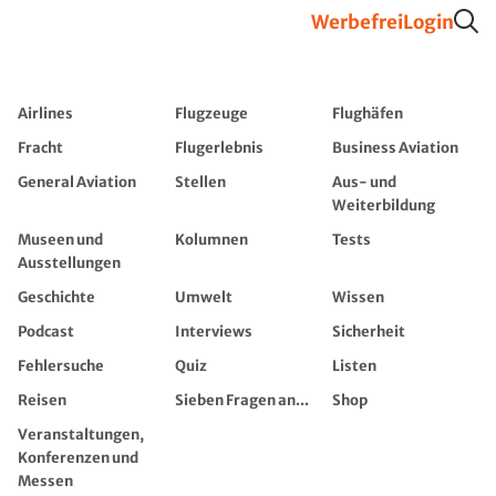
Werbefrei
Login
Airlines
Flugzeuge
Flughäfen
Fracht
Flugerlebnis
Business Aviation
General Aviation
Stellen
Aus- und
Weiterbildung
Museen und
Kolumnen
Tests
Ausstellungen
Geschichte
Umwelt
Wissen
Podcast
Interviews
Sicherheit
Fehlersuche
Quiz
Listen
Reisen
Sieben Fragen an...
Shop
Veranstaltungen,
Konferenzen und
Messen