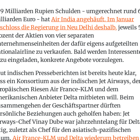
9 Milliarden Rupien Schulden - umgerechnet rund 
lliarden Euro - hat
Air India angehäuft. Im Januar
schloss die Regierung in Neu Delhi deshalb,
jeweils 
ozent der Aktien von vier separaten
ternehmenseinheiten der dafür eigens aufgeteilten
tionalairline zu verkaufen. Bald werden Interessent
zu eingeladen, konkrete Angebote vorzulegen.
ut indischen Presseberichten ist bereits heute klar,
ss ein Konsortium aus der indischen Jet Airways, d
ropäischen Riesen Air France-KLM und dem
erikanischen Anbieter Delta mitbieten will. Beim
sammengehen der Geschäftspartner dürften
rsönliche Beziehungen auch geholfen haben: Jet
rways-Chef Vinay Dube war jahrzehntelang für Delt
tig, zuletzt als Chef für den asiatisch-pazifischen
aum.
Air France-KLM und Delta wiederum betreiben