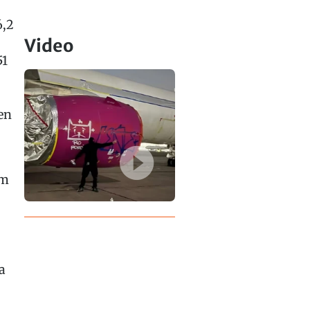
6,2
Video
51
en
em
a