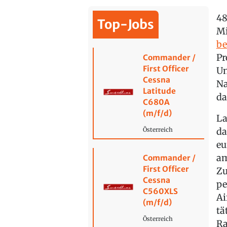
48
Top-Jobs
Mi
be
Pr
Commander /
First Officer
Un
Cessna
Na
Latitude
da
C680A
(m/f/d)
La
da
Österreich
eu
am
Commander /
First Officer
Zu
Cessna
pe
C560XLS
Ai
(m/f/d)
tä
Österreich
R