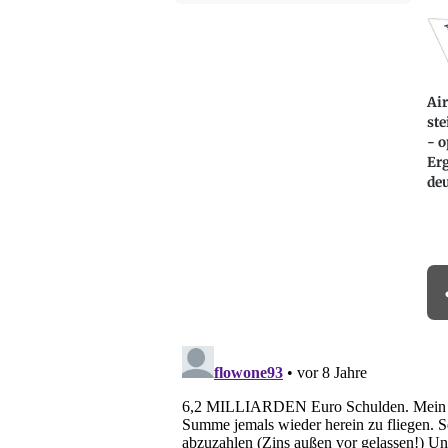
Ai
ste
- o
Erg
deu