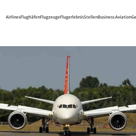
Airlines
Flughäfen
Flugzeuge
Flugerlebnis
Stellen
Business Aviation
Ge