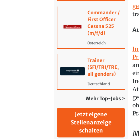
ge
Commander /
tr
First Officer
Cessna 525
Au
(m/f/d)
Österreich
In
Pr
Trainer
an
(SFI/TRI/TRE,
ei
all genders)
In
Deutschland
Ai
ge
Mehr Top-Jobs >
oh
Pr
Jetzt eigene
Stellenanzeige
schalten
M