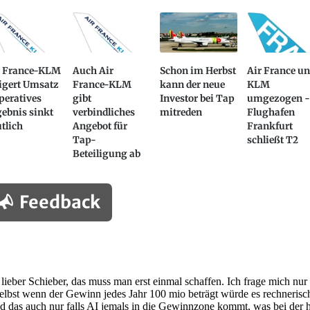
r France-KLM
Auch Air
Schon im Herbst
Air France u
igert Umsatz
France-KLM
kann der neue
KLM
peratives
gibt
Investor bei Tap
umgezogen 
ebnis sinkt
verbindliches
mitreden
Flughafen
tlich
Angebot für
Frankfurt
Tap-
schließt T2
Beteiligung ab
Feedback