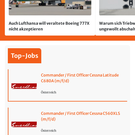
Auch Lufthansa will veraltete Boeing 777X
Warum sich Triebw
nicht akzeptieren
ungewollt abschal
passiert
Top-Jobs
Commander / First Officer Cessna Latitude
C680A (m/f/d)
Österreich
Commander / First Officer Cessna C560XLS
(m/f/d)
Österreich